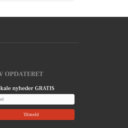
V OPDATERET
okale nyheder GRATIS
Tilmeld