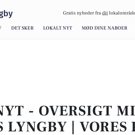
gby
Gratis nyheder fra
dit
lokalområde
V
DET SKER
LOKALT NYT
MØD DINE NABOER
NYT - OVERSIGT M
 LYNGBY | VORES