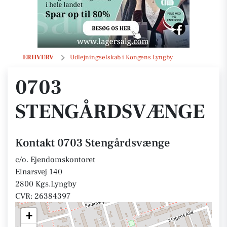
0703 Stengårdsvænge
ERHVERV
Udlejningselskab i Kongens Lyngby
0703
STENGÅRDSVÆNGE
Kontakt 0703 Stengårdsvænge
c/o. Ejendomskontoret
Einarsvej 140
2800 Kgs.Lyngby
CVR: 26384397
+