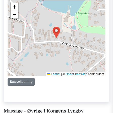
+
−
Leaflet
|
©
OpenStreetMap
contributors
Rutevejledning
Massage - Øvrige i Kongens Lyngby