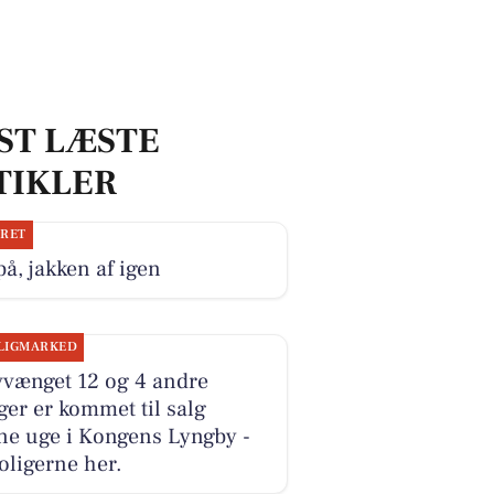
ST LÆSTE
TIKLER
JRET
på, jakken af igen
LIGMARKED
vvænget 12 og 4 andre
ger er kommet til salg
ne uge i Kongens Lyngby -
oligerne her.