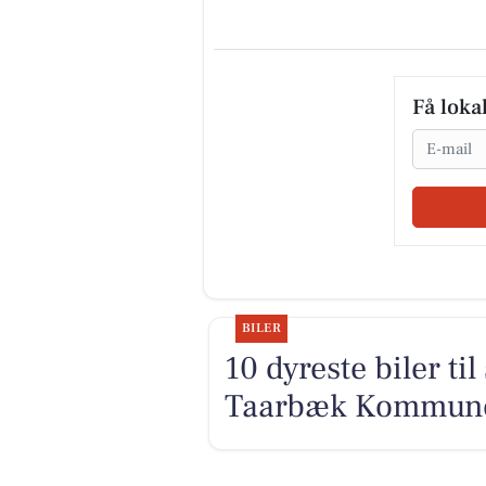
Få loka
Email
BILER
10 dyreste biler ti
Taarbæk Kommun