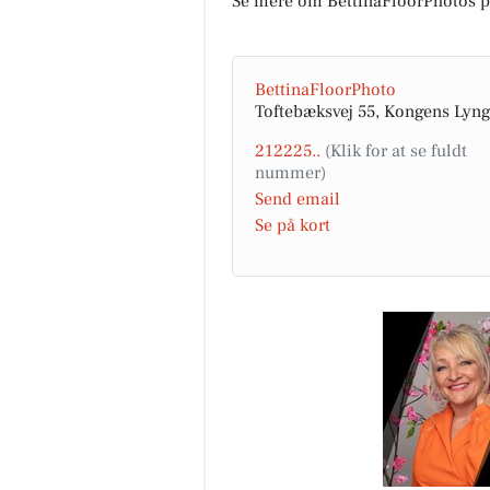
Se mere om BettinaFloorPhotos 
BettinaFloorPhoto
Toftebæksvej 55, Kongens Lyn
212225..
Send email
Se på kort