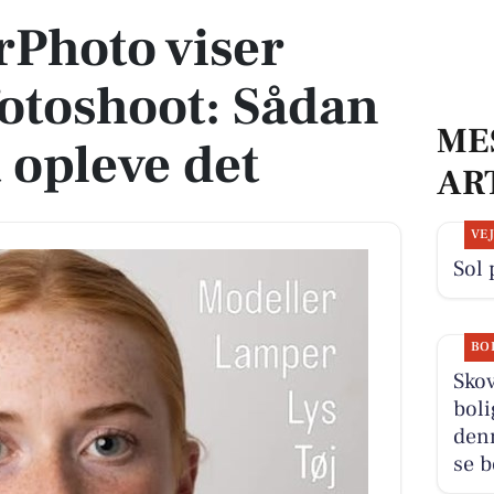
rPhoto viser
fotoshoot: Sådan
ME
 opleve det
AR
VE
Sol 
BO
Sko
boli
den
se b