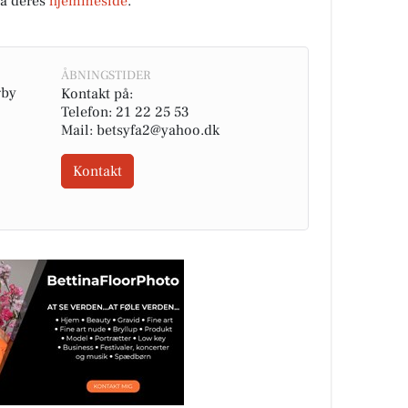
på deres
hjemmeside
.
ÅBNINGSTIDER
gby
Kontakt på:
Telefon: 21 22 25 53
Mail: betsyfa2@yahoo.dk
Kontakt