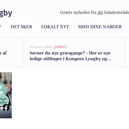
gby
Gratis nyheder fra
dit
lokalområde
V
DET SKER
LOKALT NYT
MØD DINE NABOER
16 timer siden |
JOBNYT
n af
Savner du nye græsgange? - Her er nye
ledige stillinger i Kongens Lyngby og
omegn
oshoot: Sådan kan du også opleve det