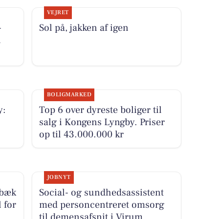
VEJRET
-
Sol på, jakken af igen
i
BOLIGMARKED
y:
Top 6 over dyreste boliger til
salg i Kongens Lyngby. Priser
op til 43.000.000 kr
JOBNYT
rbæk
Social- og sundhedsassistent
 for
med personcentreret omsorg
til demensafsnit i Virum