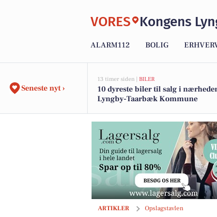
VORES
Kongens Lyn
ALARM112
BOLIG
ERHVER
13 timer siden |
BILER
Seneste nyt ›
10 dyreste biler til salg i nærhede
Lyngby-Taarbæk Kommune
BettinaFloorPhoto viser uredigeret fot
ARTIKLER
Opslagstavlen