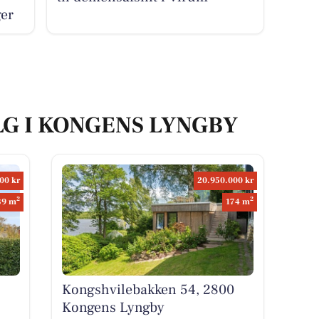
er
LG I KONGENS LYNGBY
00 kr
20.950.000 kr
2
2
39 m
174 m
Kongshvilebakken 54, 2800
Kongens Lyngby