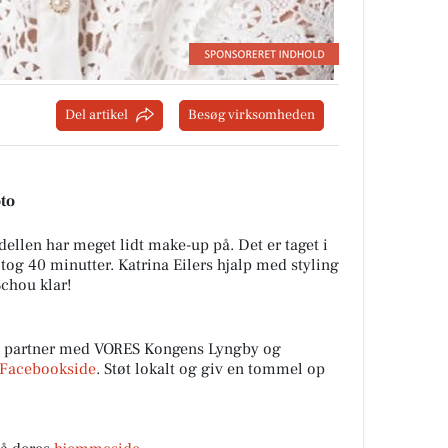
Del artikel
Besøg virksomheden
oto
dellen har meget lidt make-up på. Det er taget i
tog 40 minutter. Katrina Eilers hjalp med styling
Schou klar!
l partner med VORES Kongens Lyngby og
Facebookside
. Støt lokalt og giv en tommel op