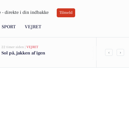
 -
direkte i din indbakke
Tilmeld
SPORT
VEJRET
22 timer siden |
VEJRET
06-08-2026 09:0
‹
›
Sol på, jakken af igen
Workshop i 
nyt med Por