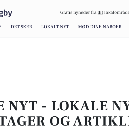
gby
Gratis nyheder fra
dit
lokalområde
V
DET SKER
LOKALT NYT
MØD DINE NABOER
E NYT - LOKALE N
TAGER OG ARTIKL