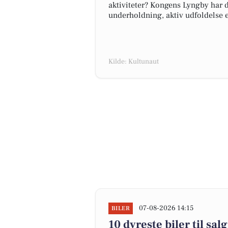
aktiviteter? Kongens Lyngby har
underholdning, aktiv udfoldelse el
Kilde: Kultunaut
07-08-2026 14:15
BILER
10 dyreste biler til s