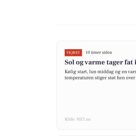
10 timer siden
VEJRET
Sol og varme tager fat 
Kølig start, lun middag og en var
temperaturen stiger støt hen over
Kilde: MET.no