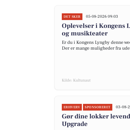
05-08-2026 09:03
DET SKER
Oplevelser i Kongens 
og musikteater
Er du i Kongens Lyngby denne week
Der er mange muligheder fra udend
Kilde: Kultunaut
03-08-2
ERHVERV
SPONSORERET
Gør dine lokker leven
Upgrade