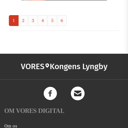
1
2
3
4
5
6
VORES
Kongens Lyngby
OM VORES DIGITAL
Om os