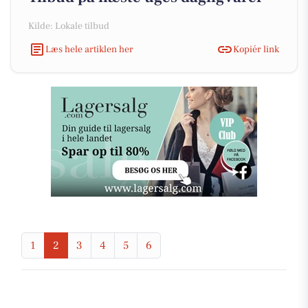
Kilde: Lokale tilbud
Læs hele artiklen her
Kopiér link
1
2
3
4
5
6