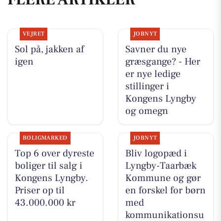
VEJRET
JOBNYT
Sol på, jakken af
Savner du nye
igen
græsgange? - Her
er nye ledige
stillinger i
Kongens Lyngby
og omegn
BOLIGMARKED
JOBNYT
Top 6 over dyreste
Bliv logopæd i
boliger til salg i
Lyngby-Taarbæk
Kongens Lyngby.
Kommune og gør
Priser op til
en forskel for børn
43.000.000 kr
med
kommunikationsu