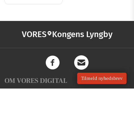
VORES
Kongens Lyngby
Tilmeld nyhedsbrev
OM VORES DIGITAL
Om os
For annoncører
Vilkår og Privatlivspolitik
Kontakt VORES Digital
Administrer samtykke