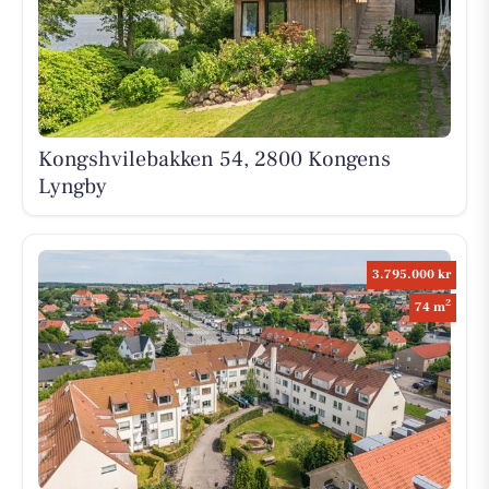
Kongshvilebakken 54, 2800 Kongens
Lyngby
3.795.000 kr
2
74 m