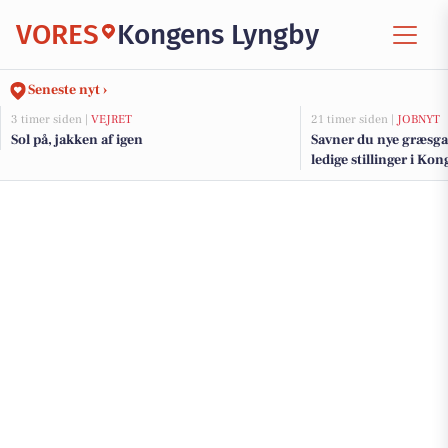
VORES
Kongens Lyngby
Seneste nyt ›
3 timer siden |
VEJRET
21 timer siden |
JOBNYT
Sol på, jakken af igen
Savner du nye græsga
ledige stillinger i K