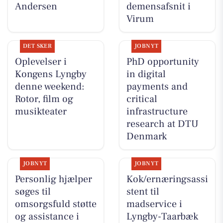
Andersen
demensafsnit i
Virum
DET SKER
JOBNYT
Oplevelser i
PhD opportunity
Kongens Lyngby
in digital
denne weekend:
payments and
Rotor, film og
critical
musikteater
infrastructure
research at DTU
Denmark
JOBNYT
JOBNYT
Personlig hjælper
Kok/ernæringsassi
søges til
stent til
omsorgsfuld støtte
madservice i
og assistance i
Lyngby-Taarbæk