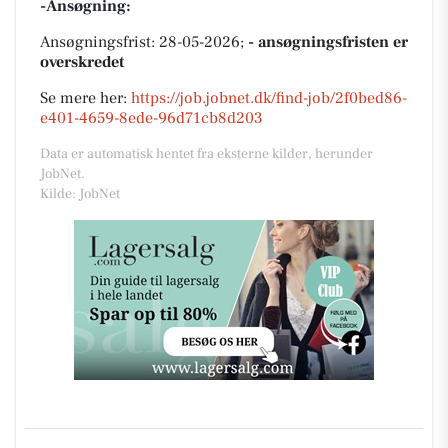
-Ansøgning:
Ansøgningsfrist: 28-05-2026;
- ansøgningsfristen er
overskredet
Se mere her:
https://job.jobnet.dk/find-job/2f0bed86-
e401-4659-8ede-96d71cb8d203
Data er automatisk hentet fra eksterne kilder, herunder
JobNet.
Kilde: JobNet