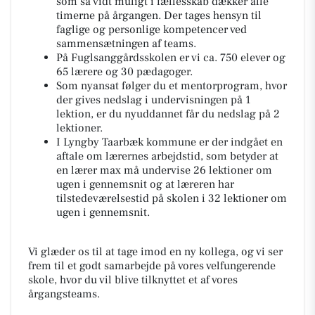
som så vidt muligt i fællesskab dækker alle
timerne på årgangen. Der tages hensyn til
faglige og personlige kompetencer ved
sammensætningen af teams.
På Fuglsanggårdsskolen er vi ca. 750 elever og
65 lærere og 30 pædagoger.
Som nyansat følger du et mentorprogram, hvor
der gives nedslag i undervisningen på 1
lektion, er du nyuddannet får du nedslag på 2
lektioner.
I Lyngby Taarbæk kommune er der indgået en
aftale om lærernes arbejdstid, som betyder at
en lærer max må undervise 26 lektioner om
ugen i gennemsnit og at læreren har
tilstedeværelsestid på skolen i 32 lektioner om
ugen i gennemsnit.
Vi glæder os til at tage imod en ny kollega, og vi ser
frem til et godt samarbejde på vores velfungerende
skole, hvor du vil blive tilknyttet et af vores
årgangsteams.