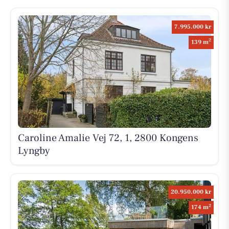
7.995.000 kr
2
139 m
Caroline Amalie Vej 72, 1, 2800 Kongens
Lyngby
20.950.000 kr
2
174 m