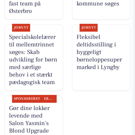
fast team på
kommune søges
Østerbro
JOBNYT
JOBNYT
Specialskolelærer
Fleksibel
til mellemtrinnet
deltidsstilling i
søges: Skab
hyggeligt
udvikling for børn
børneloppesuper
med særlige
marked i Lyngby
behov i et stærkt
pædagogisk team
SPONSORERET
ERHVERV
Gør dine lokker
levende med
Salon Yasmin's
Blond Upgrade