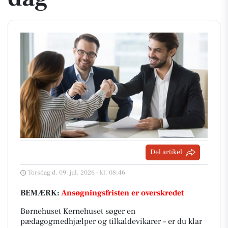
Del artikel
Torsdag d. 09. jul. 2026 - kl. 08:46
BEMÆRK:
Ansøgningsfristen er overskredet
Børnehuset Kernehuset søger en
pædagogmedhjælper og tilkaldevikarer – er du klar