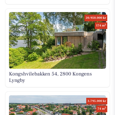
20.950.000 kr
2
174 m
Kongshvilebakken 54, 2800 Kongens
Lyngby
3.795.000 kr
2
74 m