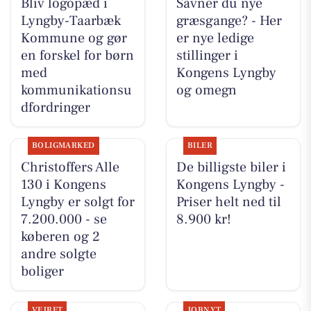
Bliv logopæd i
Savner du nye
Lyngby-Taarbæk
græsgange? - Her
Kommune og gør
er nye ledige
en forskel for børn
stillinger i
med
Kongens Lyngby
kommunikationsu
og omegn
dfordringer
BOLIGMARKED
BILER
Christoffers Alle
De billigste biler i
130 i Kongens
Kongens Lyngby -
Lyngby er solgt for
Priser helt ned til
7.200.000 - se
8.900 kr!
køberen og 2
andre solgte
boliger
VEJRET
JOBNYT