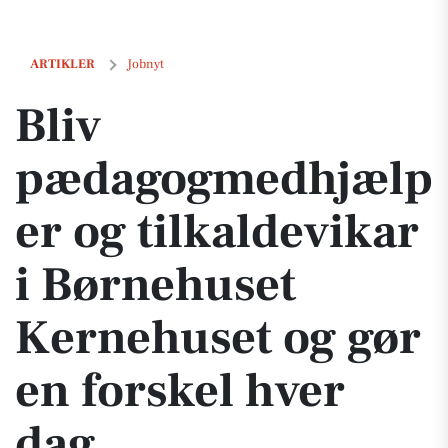
Bliv pædagogmedhjælper og tilkaldevikar i Børnehuset Kernehuset og
ARTIKLER
Jobnyt
Bliv
pædagogmedhjælp
er og tilkaldevikar
i Børnehuset
Kernehuset og gør
en forskel hver
dag