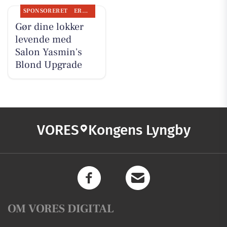
SPONSORERET
ERHVERV
Gør dine lokker
levende med
Salon Yasmin's
Blond Upgrade
VORES
Kongens Lyngby
OM VORES DIGITAL