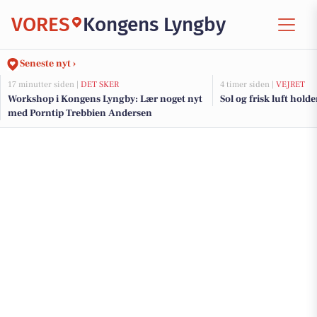
VORES
Kongens Lyngby
Seneste nyt ›
17 minutter siden |
DET SKER
4 timer siden |
VEJRET
Workshop i Kongens Lyngby: Lær noget nyt
Sol og frisk luft holde
med Porntip Trebbien Andersen