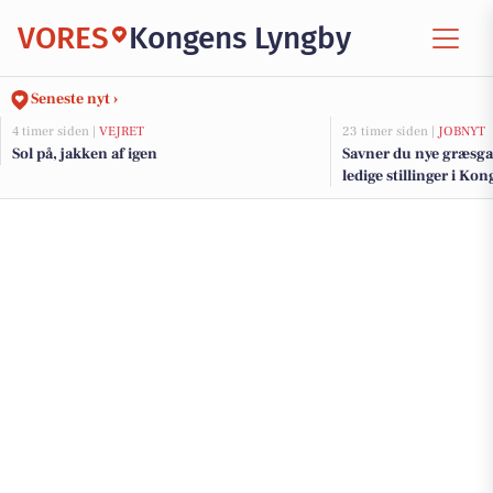
VORES
Kongens Lyngby
Seneste nyt ›
4 timer siden |
VEJRET
23 timer siden |
JOBNYT
Sol på, jakken af igen
Savner du nye græsga
ledige stillinger i K