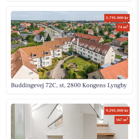
3.795.000 kr
2
74 m
Buddingevej 72C, st, 2800 Kongens Lyngby
9.295.000 kr
2
167 m