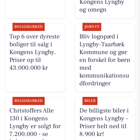
Kongens Lyngby
og omegn
BOLIGMARKED
JOBNYT
Top 6 over dyreste
Bliv logopæd i
boliger til salg i
Lyngby-Taarbæk
Kongens Lyngby.
Kommune og gør
Priser op til
en forskel for børn
43.000.000 kr
med
kommunikationsu
dfordringer
BOLIGMARKED
BILER
Christoffers Alle
De billigste biler i
130 i Kongens
Kongens Lyngby -
Lyngby er solgt for
Priser helt ned til
7.200.000 - se
8.900 kr!