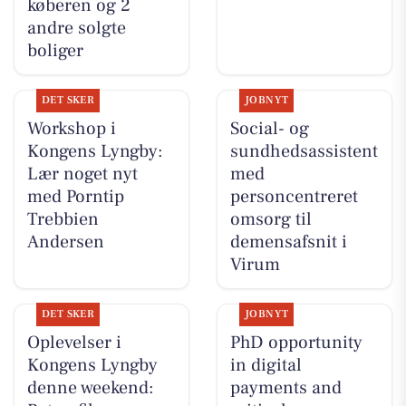
køberen og 2
andre solgte
boliger
DET SKER
JOBNYT
Workshop i
Social- og
Kongens Lyngby:
sundhedsassistent
Lær noget nyt
med
med Porntip
personcentreret
Trebbien
omsorg til
Andersen
demensafsnit i
Virum
DET SKER
JOBNYT
Oplevelser i
PhD opportunity
Kongens Lyngby
in digital
denne weekend:
payments and