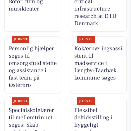
Rotor, film og
critical
musikteater
infrastructure
research at DTU
Denmark
JOBNYT
JOBNYT
Personlig hjælper
Kok/ernæringsassi
søges til
stent til
omsorgsfuld støtte
madservice i
og assistance i
Lyngby-Taarbæk
fast team på
kommune søges
Østerbro
JOBNYT
JOBNYT
Specialskolelærer
Fleksibel
til mellemtrinnet
deltidsstilling i
søges: Skab
hyggeligt