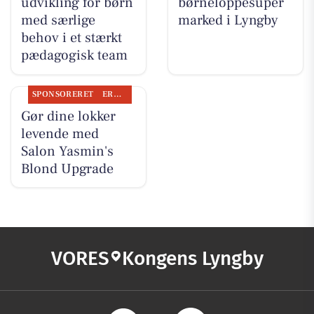
udvikling for børn
børneloppesuper
med særlige
marked i Lyngby
behov i et stærkt
pædagogisk team
SPONSORERET
ERHVERV
Gør dine lokker
levende med
Salon Yasmin's
Blond Upgrade
VORES
Kongens Lyngby