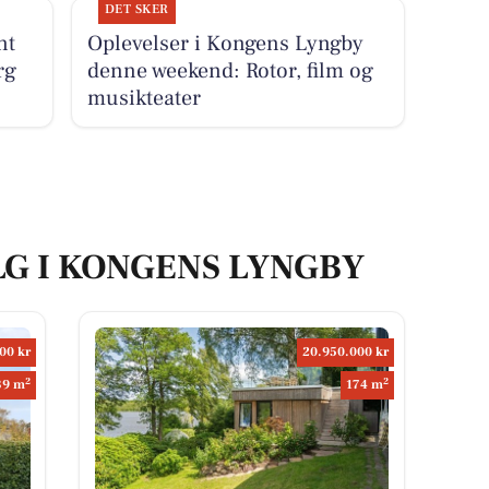
DET SKER
nt
Oplevelser i Kongens Lyngby
rg
denne weekend: Rotor, film og
musikteater
LG I KONGENS LYNGBY
00 kr
20.950.000 kr
2
2
39 m
174 m