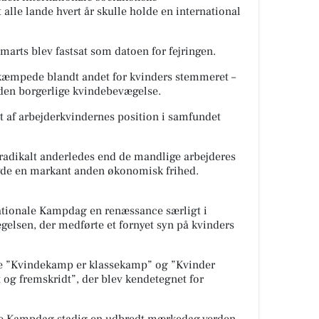
alle lande hvert år skulle holde en international
. marts blev fastsat som datoen for fejringen.
 kæmpede blandt andet for kvinders stemmeret –
den borgerlige kvindebevægelse.
 af arbejderkvindernes position i samfundet
adikalt anderledes end de mandlige arbejderes
avde en markant anden økonomisk frihed.
nationale Kampdag en renæssance særligt i
lsen, der medførte et fornyet syn på kvinders
ne ”Kvindekamp er klassekamp” og ”Kvinder
et og fremskridt”, der blev kendetegnet for