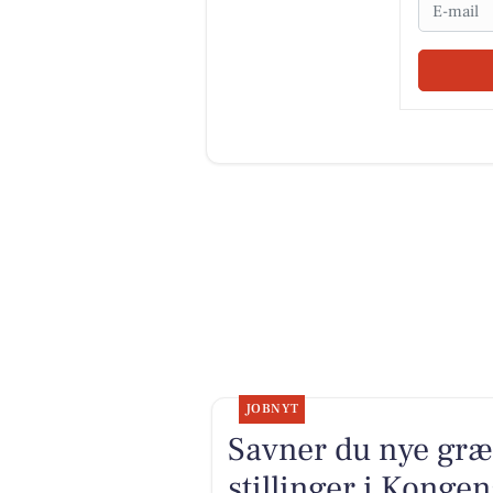
Email
JOBNYT
Savner du nye græ
stillinger i Kong