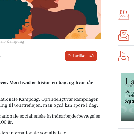
onale Kampdag.
p
Del artikel
 over. Men hvad er historien bag, og hvornår
rnationale Kampdag.
Oprindeligt var kampdagen
tning til venstrefløjen, man også kan spore i dag.
nationale socialistiske kvindearbejderbevægelse
 100 år.
den internationale socialistiske