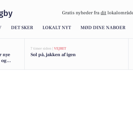
gby
Gratis nyheder fra
dit
lokalområde
V
DET SKER
LOKALT NYT
MØD DINE NABOER
7 timer siden |
VEJRET
r nye
Sol på, jakken af igen
y og