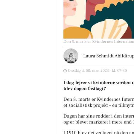
Den 8. marts er Kvindernes Internati
Laura Schmidt Abildtru
Onsdag d. 08. mar. 2023 - kl. 07:30
I dag fejrer vi kvinderne verden
blev dagen fastlagt?
Den 8. marts er Kvindernes Inte
et socialistisk projekt – en tilkny
Dagen har sine rødder i den inter
og er blevet markeret i mere end
I 1910 blev det vedtaget på den an