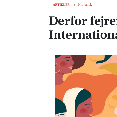
Derfor fejrer vi Kvindernes Internati
ARTIKLER
Historisk
Derfor fejr
Internatio