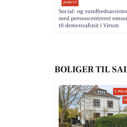
JOBNYT
Social- og sundhedsassiste
med personcentreret omso
til demensafsnit i Virum
BOLIGER TIL SA
7.995.0
1