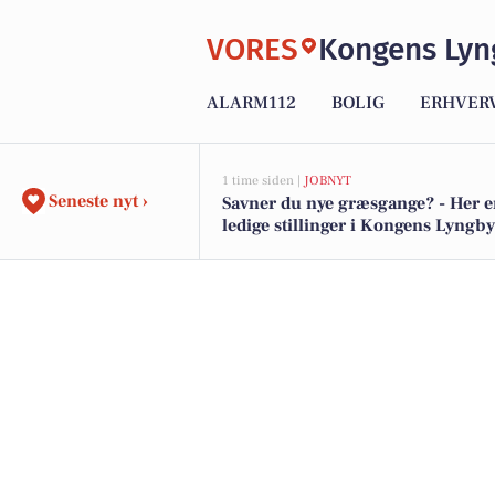
VORES
Kongens Lyn
ALARM112
BOLIG
ERHVER
1 time siden |
JOBNYT
Seneste nyt ›
Savner du nye græsgange? - Her e
ledige stillinger i Kongens Lyngb
omegn