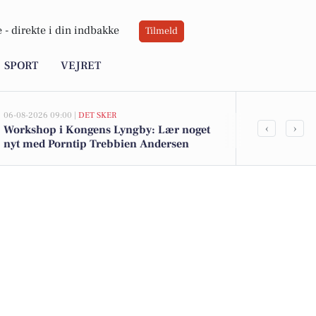
 -
direkte i din indbakke
Tilmeld
SPORT
VEJRET
06-08-2026 09:00 |
DET SKER
05-08-2026 13:01
‹
›
Workshop i Kongens Lyngby: Lær noget
Top 6 over dy
nyt med Porntip Trebbien Andersen
Kongens Lyng
kr