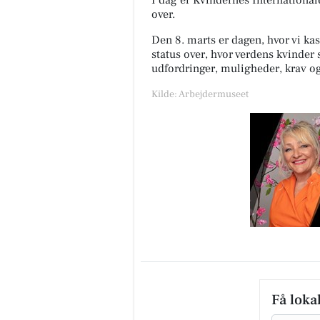
I dag er Kvindernes Internation
over.
Den 8. marts er dagen, hvor vi kas
status over, hvor verdens kvinder 
udfordringer, muligheder, krav og
Kilde: Arbejdermuseet
Få loka