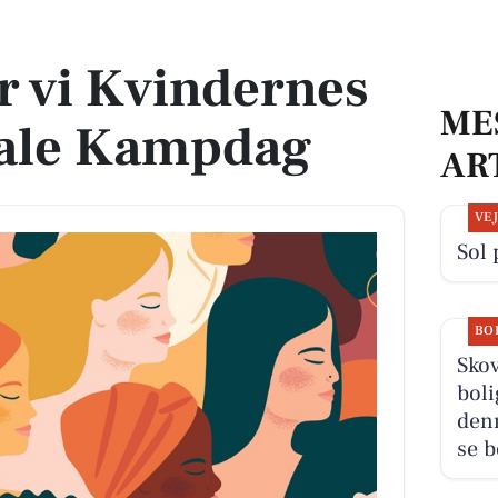
onale Kampdag
er vi Kvindernes
ME
nale Kampdag
AR
VE
Sol 
BO
Sko
boli
den
se b