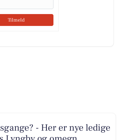
Tilmeld
sgange? - Her er nye ledige
ens Lyngby og omegn