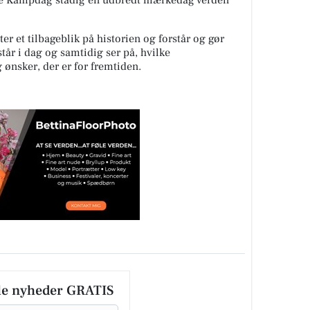
ale Kampdag stadig en udbredt mærkedag verden
ter et tilbageblik på historien og forstår og gør
står i dag og samtidig ser på, hvilke
 ønsker, der er for fremtiden.
le nyheder GRATIS