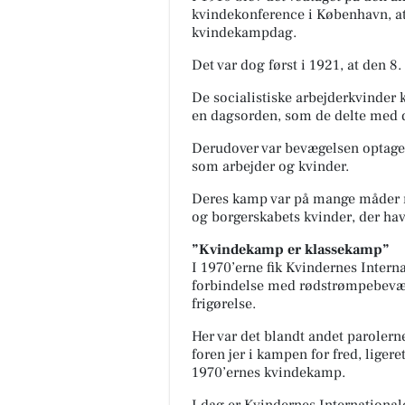
kvindekonference i København, at 
kvindekampdag.
Det var dog først i 1921, at den 8
De socialistiske arbejderkvinder
en dagsorden, som de delte med 
Derudover var bevægelsen optaget
som arbejder
og
kvinder.
Deres kamp var på mange måder r
og borgerskabets kvinder, der h
”Kvindekamp er klassekamp”
I 1970’erne fik Kvindernes Inter
forbindelse med rødstrømpebevæge
frigørelse.
Her var det blandt andet paroler
foren jer i kampen for fred, liger
1970’ernes kvindekamp.