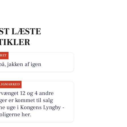
ST LÆSTE
TIKLER
JRET
på, jakken af igen
LIGMARKED
vvænget 12 og 4 andre
ger er kommet til salg
ne uge i Kongens Lyngby -
oligerne her.