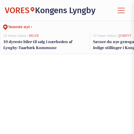
VORES
Kongens Lyngby
Seneste nyt ›
13 timer siden |
BILER
17 timer siden |
JOBNYT
10 dyreste biler til salg i nærheden af
Savner du nye græsga
Lyngby-Taarbæk Kommune
ledige stillinger i K