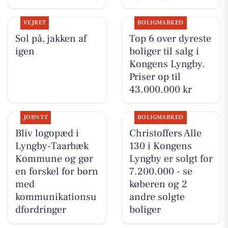
VEJRET
BOLIGMARKED
Sol på, jakken af
Top 6 over dyreste
igen
boliger til salg i
Kongens Lyngby.
Priser op til
43.000.000 kr
JOBNYT
BOLIGMARKED
Bliv logopæd i
Christoffers Alle
Lyngby-Taarbæk
130 i Kongens
Kommune og gør
Lyngby er solgt for
en forskel for børn
7.200.000 - se
med
køberen og 2
kommunikationsu
andre solgte
dfordringer
boliger