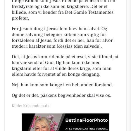
Ifølge Biblen kom Jesus ridende på et æsel som en
fredsfyrste og ikke som en krigsherre.
Dét er et
billede, som vi kender fra Det Gamle Testamentes
profeter.
Før Jesu indtog i Jerusalem blev han salvet. Og
denne salvning betegner kirken som vigtig for
forståelsen af Jesus, fordi det er her, han for alvor
træder i karakter som Messias
(den salvede).
Det, at Jesus kom ridende på et æsel, viste tilmed, at
han var sendt af Gud. Og han kom ikke med
krigslarm eller for at vinde deres krige, som man
ellers havde forventet af en konge dengang.
Nej, han kom som konge i en helt anden forstand.
Og det er det, påskens begivenheder skal vise os.
Kilde: Kristendom.dk