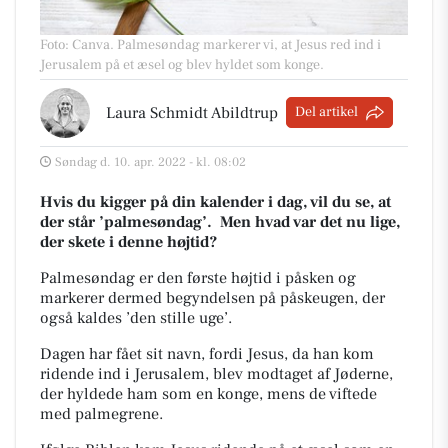
Foto: Canva
.
Palmesøndag markerer vi, at Jesus red ind i
Jerusalem på et æsel og blev hyldet som konge.
Laura Schmidt Abildtrup
Del artikel
Søndag d. 10. apr. 2022 - kl. 08:02
Hvis du kigger på din kalender i dag, vil du se, at
der står ’palmesøndag’.
Men hvad var det nu lige,
der skete i denne højtid?
Palmesøndag er den første højtid i påsken og
markerer dermed begyndelsen på påskeugen, der
også
kaldes ’den stille uge’.
Dagen har fået sit navn, fordi Jesus, da han kom
ridende ind i Jerusalem, blev modtaget af
Jøderne,
der hyldede ham som en konge, mens de viftede
med palmegrene.