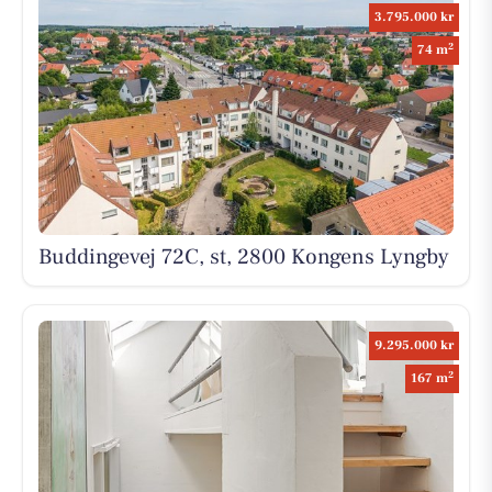
3.795.000 kr
2
74 m
Buddingevej 72C, st, 2800 Kongens Lyngby
9.295.000 kr
2
167 m