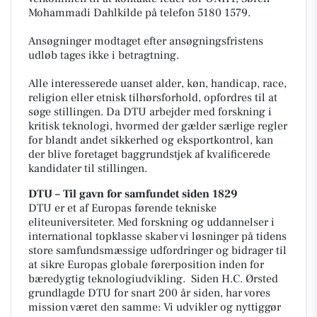
Mohammadi Dahlkilde på telefon 5180 1579.
Ansøgninger modtaget efter ansøgningsfristens
udløb tages ikke i betragtning.
Alle interesserede uanset alder, køn, handicap, race,
religion eller etnisk tilhørsforhold, opfordres til at
søge stillingen. Da DTU arbejder med forskning i
kritisk teknologi, hvormed der gælder særlige regler
for blandt andet sikkerhed og eksportkontrol, kan
der blive foretaget baggrundstjek af kvalificerede
kandidater til stillingen.
DTU – Til gavn for samfundet siden 1829
DTU er et af Europas førende tekniske
eliteuniversiteter. Med forskning og uddannelser i
international topklasse skaber vi løsninger på tidens
store samfundsmæssige udfordringer og bidrager til
at sikre Europas globale førerposition inden for
bæredygtig teknologiudvikling. Siden H.C. Ørsted
grundlagde DTU for snart 200 år siden, har vores
mission været den samme: Vi udvikler og nyttiggør