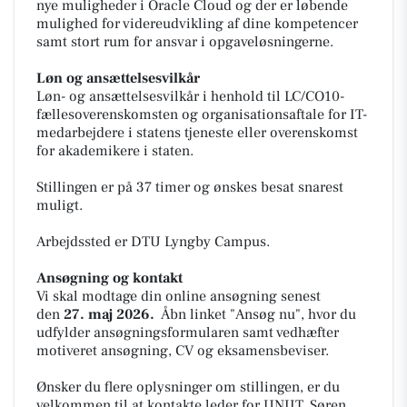
nye muligheder i Oracle Cloud og der er løbende
mulighed for videreudvikling af dine kompetencer
samt stort rum for ansvar i opgaveløsningerne.
Løn og ansættelsesvilkår
Løn- og ansættelsesvilkår i henhold til LC/CO10-
fællesoverenskomsten og organisationsaftale for IT-
medarbejdere i statens tjeneste eller overenskomst
for akademikere i staten.
Stillingen er på 37 timer og ønskes besat snarest
muligt.
Arbejdssted er DTU Lyngby Campus.
Ansøgning og kontakt
Vi skal modtage din online ansøgning senest
den
27. maj 2026.
Åbn linket "Ansøg nu", hvor du
udfylder ansøgningsformularen samt vedhæfter
motiveret ansøgning, CV og eksamensbeviser.
Ønsker du flere oplysninger om stillingen, er du
velkommen til at kontakte leder for UNIIT, Søren