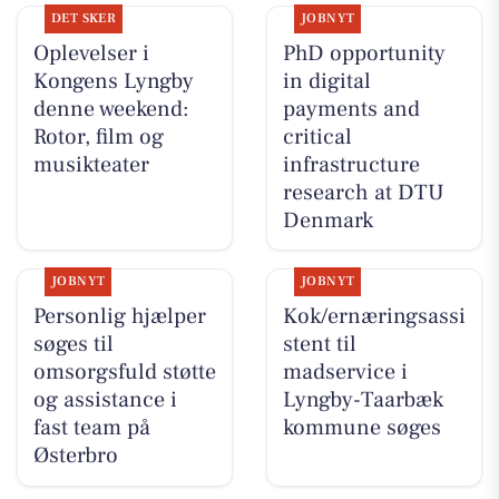
DET SKER
JOBNYT
Oplevelser i
PhD opportunity
Kongens Lyngby
in digital
denne weekend:
payments and
Rotor, film og
critical
musikteater
infrastructure
research at DTU
Denmark
JOBNYT
JOBNYT
Personlig hjælper
Kok/ernæringsassi
søges til
stent til
omsorgsfuld støtte
madservice i
og assistance i
Lyngby-Taarbæk
fast team på
kommune søges
Østerbro