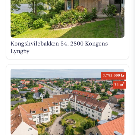
Kongshvilebakken 54, 2800 Kongens
Lyngby
3.795.000 kr
2
74 m