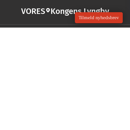
VORES
Kongens Lyngby
Tilmeld nyhedsbrev
OM VORES DIGITAL
Om os
For annoncører
Vilkår og Privatlivspolitik
Kontakt VORES Digital
Administrer samtykke
GENVEJE