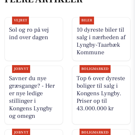
VEJRET
BILER
Sol og ro på vej
10 dyreste biler til
ind over dagen
salg i nærheden af
Lyngby-Taarbæk
Kommune
JOBNYT
BOLIGMARKED
Savner du nye
Top 6 over dyreste
græsgange? - Her
boliger til salg i
er nye ledige
Kongens Lyngby.
stillinger i
Priser op til
Kongens Lyngby
43.000.000 kr
og omegn
JOBNYT
BOLIGMARKED