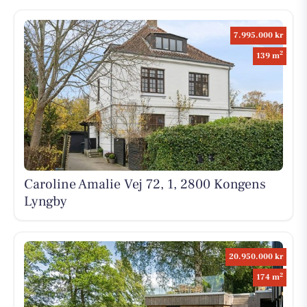
7.995.000 kr
2
139 m
Caroline Amalie Vej 72, 1, 2800 Kongens
Lyngby
20.950.000 kr
2
174 m