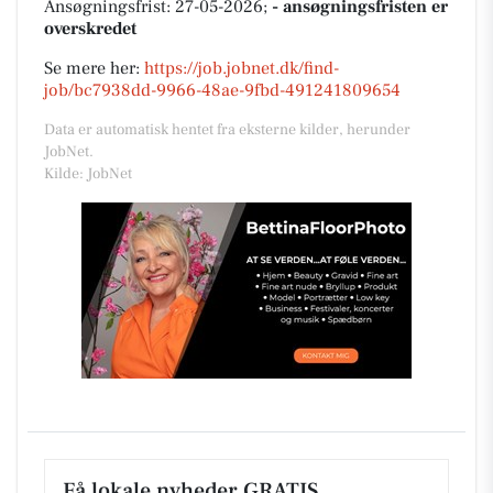
Ansøgningsfrist: 27-05-2026;
- ansøgningsfristen er
overskredet
Se mere her:
https://job.jobnet.dk/find-
job/bc7938dd-9966-48ae-9fbd-491241809654
Data er automatisk hentet fra eksterne kilder, herunder
JobNet.
Kilde: JobNet
Få lokale nyheder GRATIS