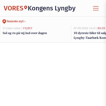
VORES
Kongens Lyngby
Seneste nyt ›
11 timer siden |
VEJRET
07-08-2026 14:15 |
BILER
Sol og ro på vej ind over dagen
10 dyreste biler til sa
Lyngby-Taarbæk K