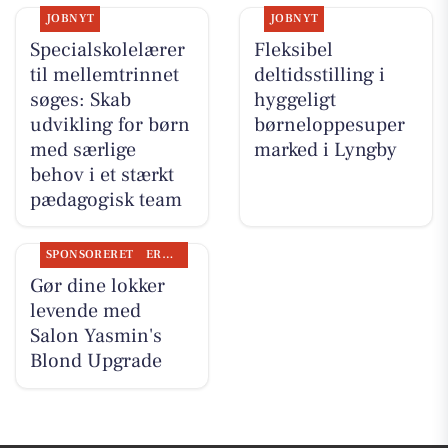
JOBNYT
JOBNYT
Specialskolelærer
Fleksibel
til mellemtrinnet
deltidsstilling i
søges: Skab
hyggeligt
udvikling for børn
børneloppesuper
med særlige
marked i Lyngby
behov i et stærkt
pædagogisk team
SPONSORERET
ERHVERV
Gør dine lokker
levende med
Salon Yasmin's
Blond Upgrade