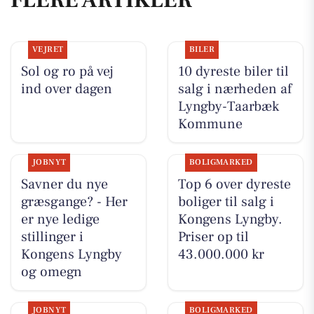
FLERE ARTIKLER
VEJRET
BILER
Sol og ro på vej
10 dyreste biler til
ind over dagen
salg i nærheden af
Lyngby-Taarbæk
Kommune
JOBNYT
BOLIGMARKED
Savner du nye
Top 6 over dyreste
græsgange? - Her
boliger til salg i
er nye ledige
Kongens Lyngby.
stillinger i
Priser op til
Kongens Lyngby
43.000.000 kr
og omegn
JOBNYT
BOLIGMARKED