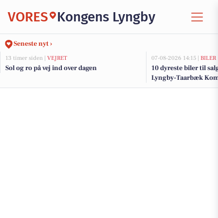
VORES
Kongens Lyngby
Seneste nyt ›
13 timer siden |
VEJRET
07-08-2026 14:15 |
BILER
Sol og ro på vej ind over dagen
10 dyreste biler til sa
Lyngby-Taarbæk K