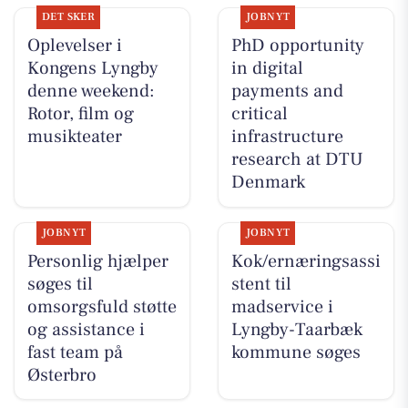
DET SKER
JOBNYT
Oplevelser i
PhD opportunity
Kongens Lyngby
in digital
denne weekend:
payments and
Rotor, film og
critical
musikteater
infrastructure
research at DTU
Denmark
JOBNYT
JOBNYT
Personlig hjælper
Kok/ernæringsassi
søges til
stent til
omsorgsfuld støtte
madservice i
og assistance i
Lyngby-Taarbæk
fast team på
kommune søges
Østerbro