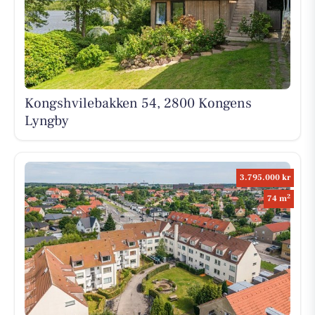
Kongshvilebakken 54, 2800 Kongens
Lyngby
3.795.000 kr
2
74 m