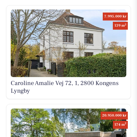
7.995.000 kr
2
139 m
Caroline Amalie Vej 72, 1, 2800 Kongens
Lyngby
20.950.000 kr
2
174 m