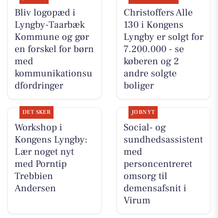
Bliv logopæd i
Christoffers Alle
Lyngby-Taarbæk
130 i Kongens
Kommune og gør
Lyngby er solgt for
en forskel for børn
7.200.000 - se
med
køberen og 2
kommunikationsu
andre solgte
dfordringer
boliger
DET SKER
JOBNYT
Workshop i
Social- og
Kongens Lyngby:
sundhedsassistent
Lær noget nyt
med
med Porntip
personcentreret
Trebbien
omsorg til
Andersen
demensafsnit i
Virum