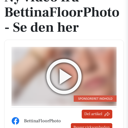
BettinaFloorPhoto
- Se den her
Del artikel
BettinaFloorPhoto
Besøg virksomheden