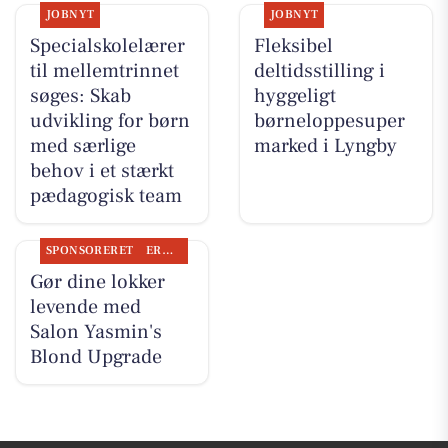
JOBNYT
JOBNYT
Specialskolelærer
Fleksibel
til mellemtrinnet
deltidsstilling i
søges: Skab
hyggeligt
udvikling for børn
børneloppesuper
med særlige
marked i Lyngby
behov i et stærkt
pædagogisk team
SPONSORERET
ERHVERV
Gør dine lokker
levende med
Salon Yasmin's
Blond Upgrade