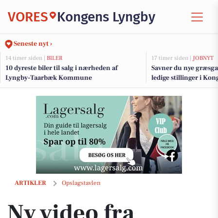
VORES
Kongens Lyngby
Seneste nyt ›
14 timer siden |
BILER
17 timer siden |
JOBNYT
10 dyreste biler til salg i nærheden af
Savner du nye græsga
Lyngby-Taarbæk Kommune
ledige stillinger i K
Ny video fra BettinaFloorPhoto - Se den her
ARTIKLER
Opslagstavlen
Ny video fra