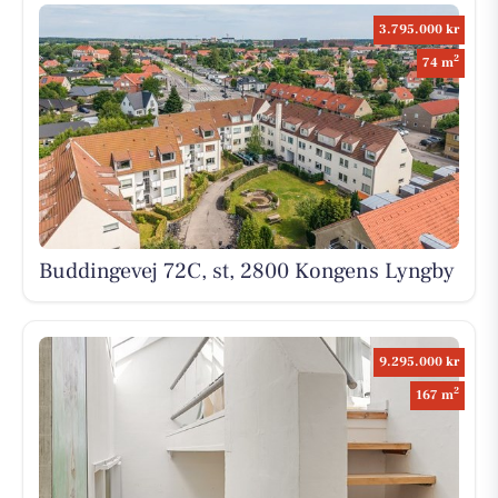
3.795.000 kr
2
74 m
Buddingevej 72C, st, 2800 Kongens Lyngby
9.295.000 kr
2
167 m