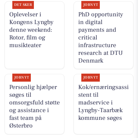
DET SKER
JOBNYT
Oplevelser i
PhD opportunity
Kongens Lyngby
in digital
denne weekend:
payments and
Rotor, film og
critical
musikteater
infrastructure
research at DTU
Denmark
JOBNYT
JOBNYT
Personlig hjælper
Kok/ernæringsassi
søges til
stent til
omsorgsfuld støtte
madservice i
og assistance i
Lyngby-Taarbæk
fast team på
kommune søges
Østerbro