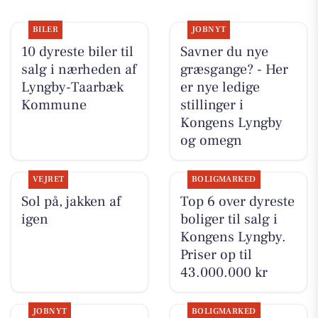
BILER
JOBNYT
10 dyreste biler til
Savner du nye
salg i nærheden af
græsgange? - Her
Lyngby-Taarbæk
er nye ledige
Kommune
stillinger i
Kongens Lyngby
og omegn
VEJRET
BOLIGMARKED
Sol på, jakken af
Top 6 over dyreste
igen
boliger til salg i
Kongens Lyngby.
Priser op til
43.000.000 kr
JOBNYT
BOLIGMARKED