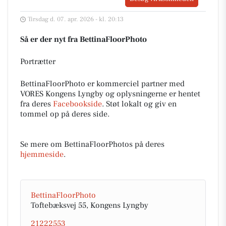
Tirsdag d. 07. apr. 2026 - kl. 20:13
Så er der nyt fra BettinaFloorPhoto
Portrætter
BettinaFloorPhoto er kommerciel partner med
VORES Kongens Lyngby og oplysningerne er hentet
fra deres
Facebookside
. Støt lokalt og giv en
tommel op på deres side.
Se mere om BettinaFloorPhotos på deres
hjemmeside
.
BettinaFloorPhoto
Toftebæksvej 55, Kongens Lyngby
21222553