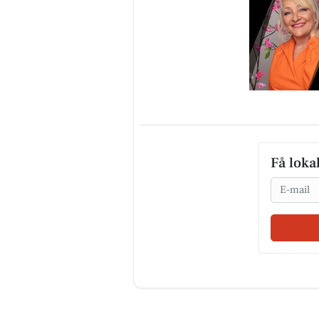
Få loka
Email