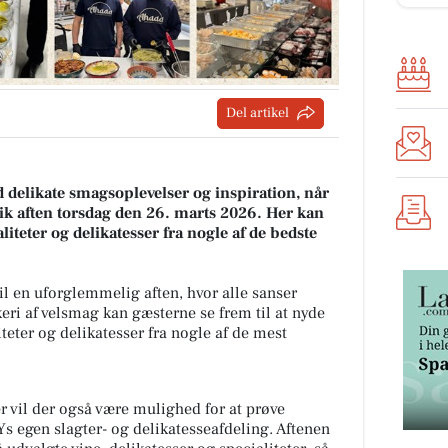
Del artikel
ed delikate smagsoplevelser og inspiration, når
ik aften torsdag den 26. marts 2026. Her kan
iteter og delikatesser fra nogle af de bedste
 en uforglemmelig aften, hvor alle sanser
keri af velsmag kan gæsterne se frem til at nyde
iteter og delikatesser fra nogle af de mest
vil der også være mulighed for at prøve
 egen slagter- og delikatesseafdeling. Aftenen