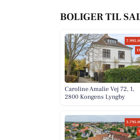
BOLIGER TIL SA
7.995.0
1
Caroline Amalie Vej 72, 1,
2800 Kongens Lyngby
3.795.0