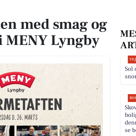
on i MENY Lyngby
ten med smag og
ME
 i MENY Lyngby
AR
VE
Sol 
sno
BO
Sko
boli
den
se b