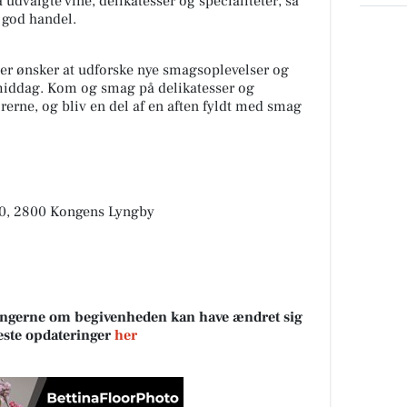
udvalgte vine, delikatesser og specialiteter, så
n god handel.
der ønsker at udforske nye smagsoplevelser og
e middag. Kom og smag på delikatesser og
erne, og bliv en del af en aften fyldt med smag
0, 2800 Kongens Lyngby
sningerne om begivenheden kan have ændret sig
neste opdateringer
her