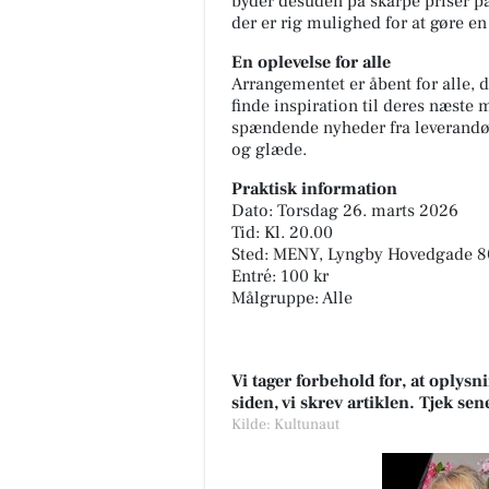
byder desuden på skarpe priser på 
der er rig mulighed for at gøre e
En oplevelse for alle
Arrangementet er åbent for alle, 
finde inspiration til deres næst
spændende nyheder fra leverandør
og glæde.
Praktisk information
Dato: Torsdag 26. marts 2026
Tid: Kl. 20.00
Sted: MENY, Lyngby Hovedgade 8
Entré: 100 kr
Målgruppe: Alle
Vi tager forbehold for, at oply
siden, vi skrev artiklen. Tjek se
Kilde: Kultunaut