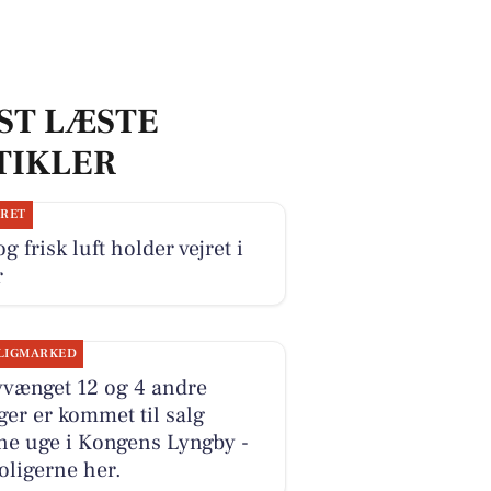
ST LÆSTE
TIKLER
JRET
og frisk luft holder vejret i
r
LIGMARKED
vvænget 12 og 4 andre
ger er kommet til salg
ne uge i Kongens Lyngby -
oligerne her.