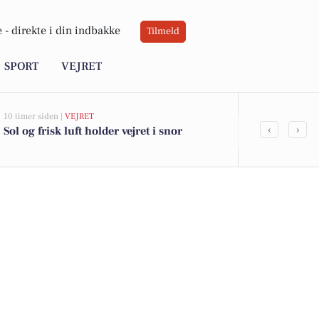
 -
direkte i din indbakke
Tilmeld
SPORT
VEJRET
10 timer siden |
VEJRET
05-08-2026 13:01
‹
›
Sol og frisk luft holder vejret i snor
Top 6 over dy
Kongens Lyng
kr