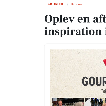
Oplev en aften med smag og inspirati
ARTIKLER
Det sker
Oplev en af
inspiration