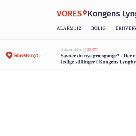
VORES
Kongens Lyn
ALARM112
BOLIG
ERHVER
4 timer siden |
JOBNYT
Seneste nyt ›
Savner du nye græsgange? - Her e
ledige stillinger i Kongens Lyngb
omegn