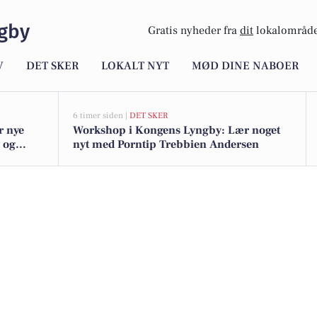
gby
Gratis nyheder fra
dit
lokalområde
V
DET SKER
LOKALT NYT
MØD DINE NABOER
6 timer siden |
DET SKER
r nye
Workshop i Kongens Lyngby: Lær noget
y og
nyt med Porntip Trebbien Andersen