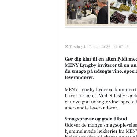
Tirsdag d. 17. mar. 2026 - kl. 07:45
Gør dig klar til en aften fyldt m
MENY Lyngby inviterer til en un
du smage på udsøgte vine, special
leverandører.
MENY Lyngby byder velkommen til
bliver forkælet. Med et festfyrvær
et udvalg af udsøgte vine, special
anerkendte leverandører.
Smagsprøver og gode tilbud
Udover de mange smagsoplevelser 
hjemmelavede lækkerier fra MENYs