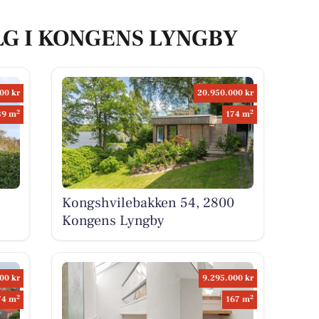
LG I KONGENS LYNGBY
00 kr
20.950.000 kr
2
2
39 m
174 m
Kongshvilebakken 54, 2800
Kongens Lyngby
00 kr
9.295.000 kr
2
2
74 m
167 m