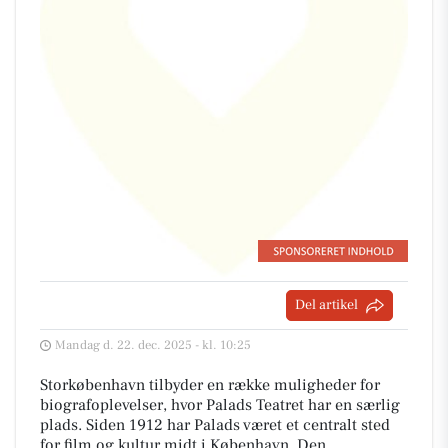
Del artikel
Mandag d. 22. dec. 2025 - kl. 10:25
Storkøbenhavn tilbyder en række muligheder for
biografoplevelser, hvor Palads Teatret har en særlig
plads. Siden 1912 har Palads været et centralt sted
for film og kultur midt i København. Den