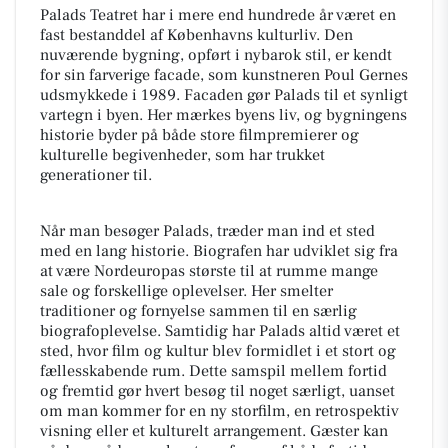
Palads Teatret har i mere end hundrede år været en
fast bestanddel af Københavns kulturliv. Den
nuværende bygning, opført i nybarok stil, er kendt
for sin farverige facade, som kunstneren Poul Gernes
udsmykkede i 1989. Facaden gør Palads til et synligt
vartegn i byen. Her mærkes byens liv, og bygningens
historie byder på både store filmpremierer og
kulturelle begivenheder, som har trukket
generationer til.
Når man besøger Palads, træder man ind et sted
med en lang historie. Biografen har udviklet sig fra
at være Nordeuropas største til at rumme mange
sale og forskellige oplevelser. Her smelter
traditioner og fornyelse sammen til en særlig
biografoplevelse. Samtidig har Palads altid været et
sted, hvor film og kultur blev formidlet i et stort og
fællesskabende rum. Dette samspil mellem fortid
og fremtid gør hvert besøg til noget særligt, uanset
om man kommer for en ny storfilm, en retrospektiv
visning eller et kulturelt arrangement. Gæster kan