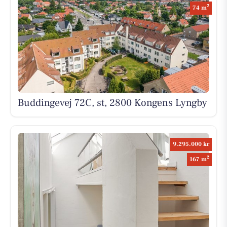
2
74 m
Buddingevej 72C, st, 2800 Kongens Lyngby
9.295.000 kr
2
167 m