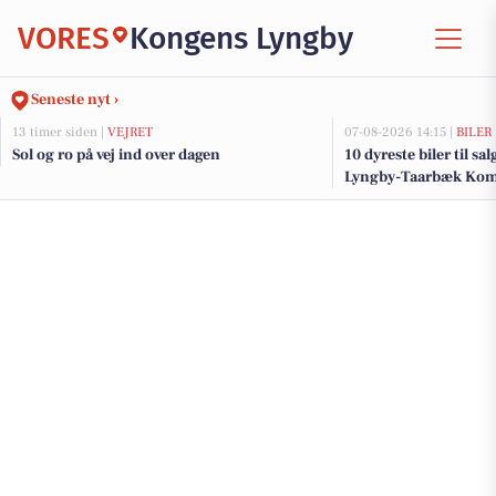
VORES
Kongens Lyngby
Seneste nyt ›
13 timer siden |
VEJRET
07-08-2026 14:15 |
BILER
Sol og ro på vej ind over dagen
10 dyreste biler til sa
Lyngby-Taarbæk K