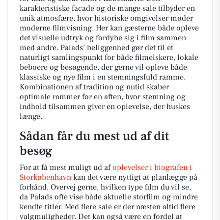
karakteristiske facade og de mange sale tilbyder en
unik atmosfære, hvor historiske omgivelser møder
moderne filmvisning. Her kan gæsterne både opleve
det visuelle udtryk og fordybe sig i film sammen
med andre. Palads’ beliggenhed gør det til et
naturligt samlingspunkt for både filmelskere, lokale
beboere og besøgende, der gerne vil opleve både
klassiske og nye film i en stemningsfuld ramme.
Kombinationen af tradition og nutid skaber
optimale rammer for en aften, hvor stemning og
indhold tilsammen giver en oplevelse, der huskes
længe.
Sådan får du mest ud af dit
besøg
For at få mest muligt ud af
oplevelser i biografen i
Storkøbenhavn
kan det være nyttigt at planlægge på
forhånd. Overvej gerne, hvilken type film du vil se,
da Palads ofte vise både aktuelle storfilm og mindre
kendte titler. Med flere sale er der næsten altid flere
valgmuligheder. Det kan også være en fordel at