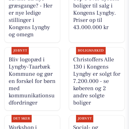
græsgange? - Her
boliger til salg i
er nye ledige
Kongens Lyngby.
stillinger i
Priser op til
Kongens Lyngby
43.000.000 kr
og omegn
JOBNYT
BOLIGMARKED
Bliv logopæd i
Christoffers Alle
Lyngby-Taarbæk
130 i Kongens
Kommune og gør
Lyngby er solgt for
en forskel for børn
7.200.000 - se
med
køberen og 2
kommunikationsu
andre solgte
dfordringer
boliger
DET SKER
JOBNYT
Workshop i
Social- og