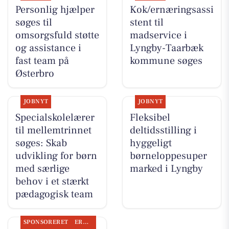
Personlig hjælper
Kok/ernæringsassi
søges til
stent til
omsorgsfuld støtte
madservice i
og assistance i
Lyngby-Taarbæk
fast team på
kommune søges
Østerbro
JOBNYT
JOBNYT
Specialskolelærer
Fleksibel
til mellemtrinnet
deltidsstilling i
søges: Skab
hyggeligt
udvikling for børn
børneloppesuper
med særlige
marked i Lyngby
behov i et stærkt
pædagogisk team
SPONSORERET
ERHVERV