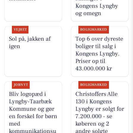
Kongens Lyngby
og omegn
VEJRET
BOLIGMARKED
Sol på, jakken af
Top 6 over dyreste
igen
boliger til salg i
Kongens Lyngby.
Priser op til
43.000.000 kr
JOBNYT
BOLIGMARKED
Bliv logopæd i
Christoffers Alle
Lyngby-Taarbæk
130 i Kongens
Kommune og gør
Lyngby er solgt for
en forskel for børn
7.200.000 - se
med
køberen og 2
kommunikationsu
andre solgte