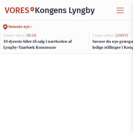
VORES
Kongens Lyngby
Seneste nyt ›
4 timer siden |
BILER
7 timer siden |
JOBNYT
10 dyreste biler til salg i nærheden af
Savner du nye græsga
Lyngby-Taarbæk Kommune
ledige stillinger i K