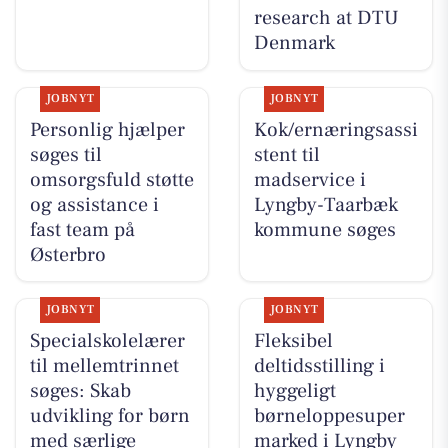
research at DTU
Denmark
JOBNYT
JOBNYT
Personlig hjælper
Kok/ernæringsassi
søges til
stent til
omsorgsfuld støtte
madservice i
og assistance i
Lyngby-Taarbæk
fast team på
kommune søges
Østerbro
JOBNYT
JOBNYT
Specialskolelærer
Fleksibel
til mellemtrinnet
deltidsstilling i
søges: Skab
hyggeligt
udvikling for børn
børneloppesuper
med særlige
marked i Lyngby