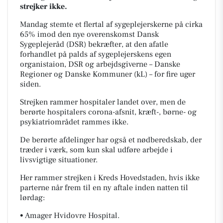
strejker ikke.
Mandag stemte et flertal af sygeplejerskerne på cirka
65% imod den nye overenskomst Dansk
Sygeplejeråd (DSR) bekræfter, at den afatle
forhandlet på palds af sygeplejerskens egen
organistaion, DSR og arbejdsgiverne – Danske
Regioner og Danske Kommuner (kL) – for fire uger
siden.
Strejken rammer hospitaler landet over, men de
berørte hospitalers corona-afsnit, kræft-, børne- og
psykiatriområdet rammes ikke.
De berørte afdelinger har også et nødberedskab, der
træder i værk, som kun skal udføre arbejde i
livsvigtige situationer.
Her rammer strejken i Kreds Hovedstaden, hvis ikke
parterne når frem til en ny aftale inden natten til
lørdag:
• Amager Hvidovre Hospital.