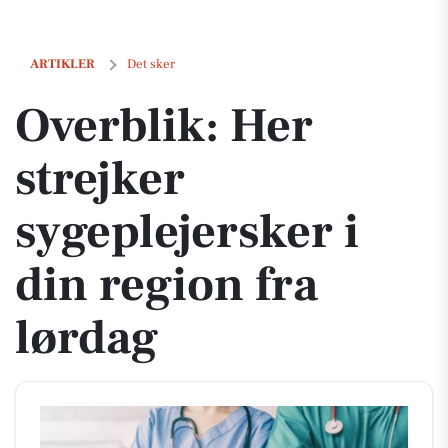
Overblik: Her strejker sygeplejersker i din region fra lørdag
ARTIKLER
Det sker
Overblik: Her
strejker
sygeplejersker i
din region fra
lørdag