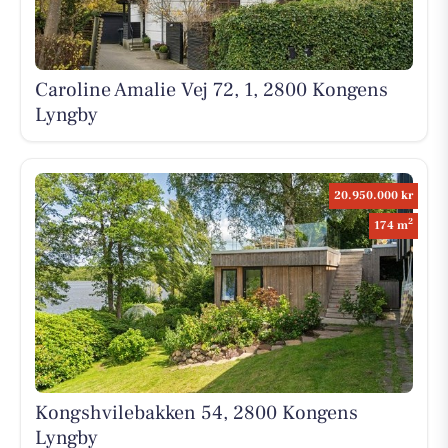
Caroline Amalie Vej 72, 1, 2800 Kongens
Lyngby
20.950.000 kr
2
174 m
Kongshvilebakken 54, 2800 Kongens
Lyngby