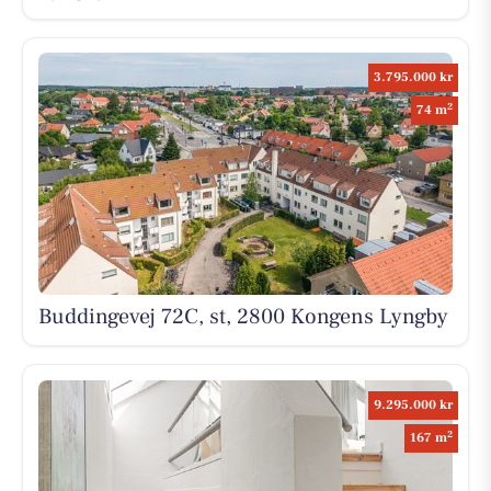
3.795.000 kr
2
74 m
Buddingevej 72C, st, 2800 Kongens Lyngby
9.295.000 kr
2
167 m