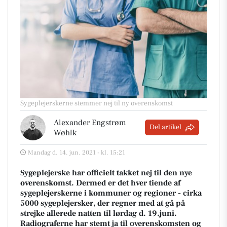
Sygeplejerskerne stemmer nej til ny overenskomst
Alexander Engstrøm
Del artikel
Wøhlk
Mandag d. 14. jun. 2021 - kl. 15:21
Sygeplejerske har officielt takket nej til den nye
overenskomst. Dermed er det hver tiende af
sygeplejerskerne i kommuner og regioner - cirka
5000 sygeplejersker, der regner med at gå på
strejke allerede natten til lørdag d. 19.juni.
Radiograferne har stemt ja til overenskomsten og