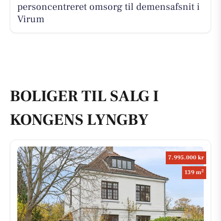
personcentreret omsorg til demensafsnit i
Virum
BOLIGER TIL SALG I
KONGENS LYNGBY
7.995.000 kr
2
139 m