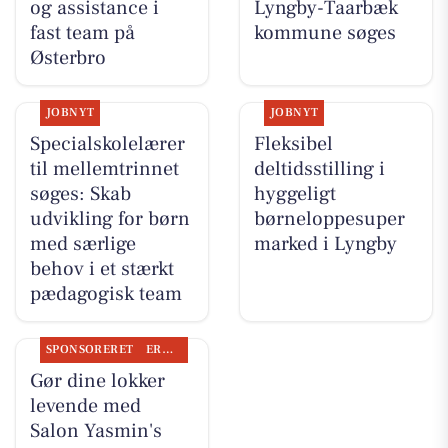
og assistance i
Lyngby-Taarbæk
fast team på
kommune søges
Østerbro
JOBNYT
JOBNYT
Specialskolelærer
Fleksibel
til mellemtrinnet
deltidsstilling i
søges: Skab
hyggeligt
udvikling for børn
børneloppesuper
med særlige
marked i Lyngby
behov i et stærkt
pædagogisk team
SPONSORERET
ERHVERV
Gør dine lokker
levende med
Salon Yasmin's