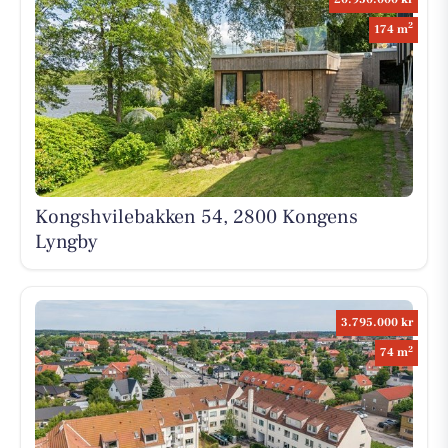
2
174 m
Kongshvilebakken 54, 2800 Kongens
Lyngby
3.795.000 kr
2
74 m