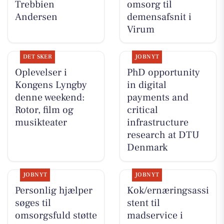
Trebbien
omsorg til
Andersen
demensafsnit i
Virum
DET SKER
JOBNYT
Oplevelser i
PhD opportunity
Kongens Lyngby
in digital
denne weekend:
payments and
Rotor, film og
critical
musikteater
infrastructure
research at DTU
Denmark
JOBNYT
JOBNYT
Personlig hjælper
Kok/ernæringsassi
søges til
stent til
omsorgsfuld støtte
madservice i