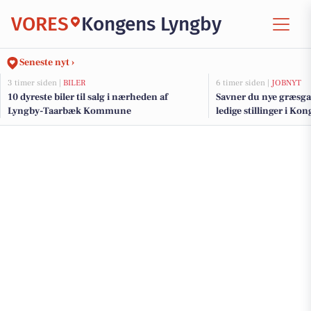
VORES
Kongens Lyngby
Seneste nyt ›
3 timer siden |
BILER
6 timer siden |
JOBNYT
10 dyreste biler til salg i nærheden af
Savner du nye græsga
Lyngby-Taarbæk Kommune
ledige stillinger i K