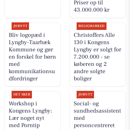
Priser op til
43.000.000 kr
JOBNYT
BOLIGMARKED
Bliv logopæd i
Christoffers Alle
Lyngby-Taarbæk
130 i Kongens
Kommune og gør
Lyngby er solgt for
en forskel for børn
7.200.000 - se
med
køberen og 2
kommunikationsu
andre solgte
dfordringer
boliger
DET SKER
JOBNYT
Workshop i
Social- og
Kongens Lyngby:
sundhedsassistent
Lær noget nyt
med
med Porntip
personcentreret