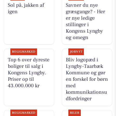
Sol på, jakken af
Savner du nye
igen
græsgange? - Her
er nye ledige
stillinger i
Kongens Lyngby
og omegn
BOLIGMARKED
JOBNYT
Top 6 over dyreste
Bliv logopæd i
boliger til salg i
Lyngby-Taarbæk
Kongens Lyngby.
Kommune og gør
Priser op til
en forskel for børn
43.000.000 kr
med
kommunikationsu
dfordringer
BOLIGMARKED
BILER