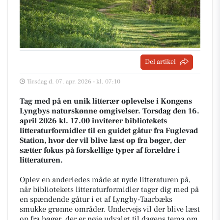
Del artikel
Tirsdag d. 07. apr. 2026 - kl. 07:10
Tag med på en unik litterær oplevelse i Kongens
Lyngbys naturskønne omgivelser. Torsdag den 16.
april 2026 kl. 17.00 inviterer bibliotekets
litteraturformidler til en guidet gåtur fra Fuglevad
Station, hvor der vil blive læst op fra bøger, der
sætter fokus på forskellige typer af forældre i
litteraturen.
Oplev en anderledes måde at nyde litteraturen på,
når bibliotekets litteraturformidler tager dig med på
en spændende gåtur i et af Lyngby-Taarbæks
smukke grønne områder. Undervejs vil der blive læst
op fra bøger, der er nøje udvalgt til dagens tema om