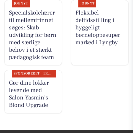
JOBNYT
JOBNYT
Specialskolelærer
Fleksibel
til mellemtrinnet
deltidsstilling i
søges: Skab
hyggeligt
udvikling for børn
børneloppesuper
med særlige
marked i Lyngby
behov i et stærkt
pædagogisk team
SPONSORERET
ERHVERV
Gør dine lokker
levende med
Salon Yasmin's
Blond Upgrade