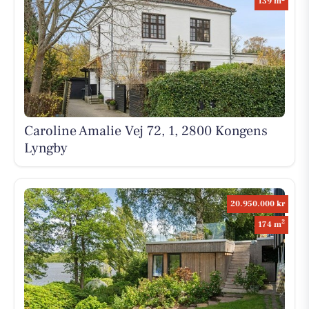
139 m
Caroline Amalie Vej 72, 1, 2800 Kongens
Lyngby
20.950.000 kr
2
174 m