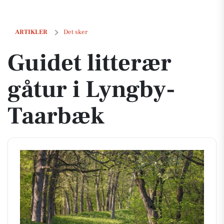
Guidet litterær gåtur i Lyngby-Taarbæk
ARTIKLER
Det sker
Guidet litterær
gåtur i Lyngby-
Taarbæk