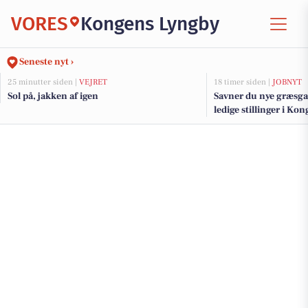
VORES
Kongens Lyngby
Seneste nyt ›
25 minutter siden |
VEJRET
18 timer siden |
JOBNYT
Sol på, jakken af igen
Savner du nye græsga
ledige stillinger i K