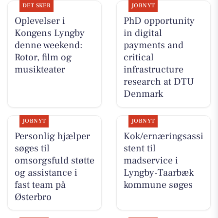
DET SKER
JOBNYT
Oplevelser i
PhD opportunity
Kongens Lyngby
in digital
denne weekend:
payments and
Rotor, film og
critical
musikteater
infrastructure
research at DTU
Denmark
JOBNYT
JOBNYT
Personlig hjælper
Kok/ernæringsassi
søges til
stent til
omsorgsfuld støtte
madservice i
og assistance i
Lyngby-Taarbæk
fast team på
kommune søges
Østerbro