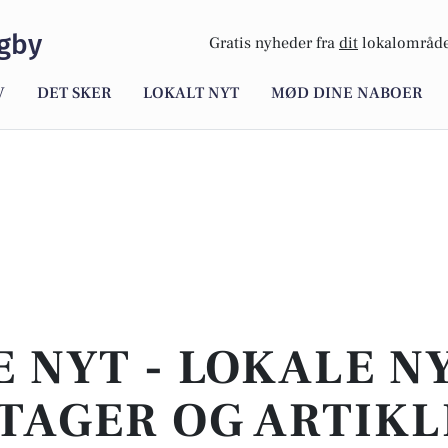
gby
Gratis nyheder fra
dit
lokalområde
V
DET SKER
LOKALT NYT
MØD DINE NABOER
E NYT - LOKALE N
TAGER OG ARTIKL