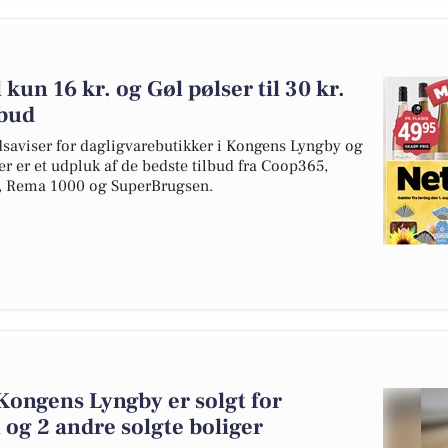
 kun 16 kr. og Gøl pølser til 30 kr.
lbud
dsaviser for dagligvarebutikker i Kongens Lyngby og
er er et udpluk af de bedste tilbud fra Coop365,
o, Rema 1000 og SuperBrugsen.
 Kongens Lyngby er solgt for
 og 2 andre solgte boliger