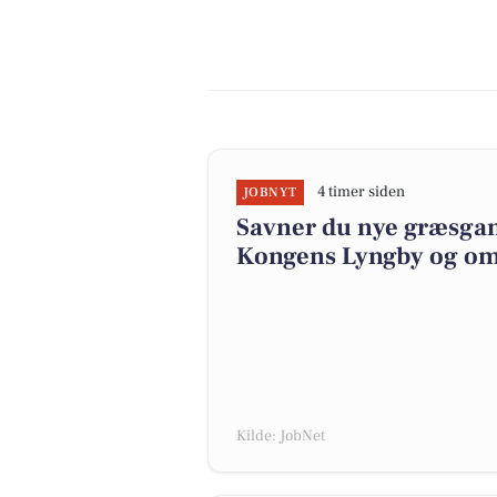
4 timer siden
JOBNYT
Savner du nye græsgange
Kongens Lyngby og o
Kilde: JobNet