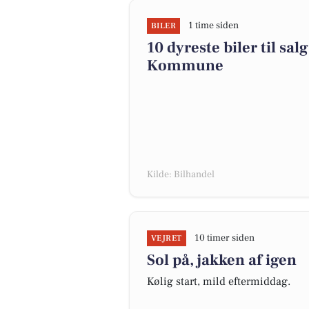
1 time siden
BILER
10 dyreste biler til s
Kommune
Kilde: Bilhandel
10 timer siden
VEJRET
Sol på, jakken af igen
Kølig start, mild eftermiddag.