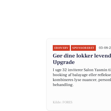
03-08-2
ERHVERV
SPONSORERET
Gør dine lokker leven
Upgrade
I uge 32 inviterer Salon Yasmin t
booking af balayage eller reflekse
kombineres lyse nuancer, personl
behandling.
Kilde: FORES