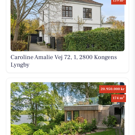
139 m
Caroline Amalie Vej 72, 1, 2800 Kongens
Lyngby
20.950.000 kr
2
174 m