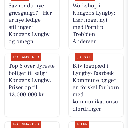
Savner du nye
Workshop i
græsgange? - Her
Kongens Lyngby:
er nye ledige
Lær noget nyt
stillinger i
med Porntip
Kongens Lyngby
Trebbien
og omegn
Andersen
BOLIGMARKED
JOBNYT
Top 6 over dyreste
Bliv logopæd i
boliger til salg i
Lyngby-Taarbæk
Kongens Lyngby.
Kommune og gør
Priser op til
en forskel for børn
43.000.000 kr
med
kommunikationsu
dfordringer
BOLIGMARKED
BILER