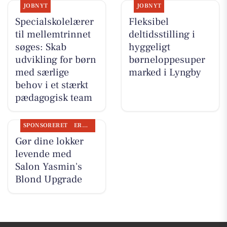
JOBNYT
JOBNYT
Specialskolelærer
Fleksibel
til mellemtrinnet
deltidsstilling i
søges: Skab
hyggeligt
udvikling for børn
børneloppesuper
med særlige
marked i Lyngby
behov i et stærkt
pædagogisk team
SPONSORERET
ERHVERV
Gør dine lokker
levende med
Salon Yasmin's
Blond Upgrade