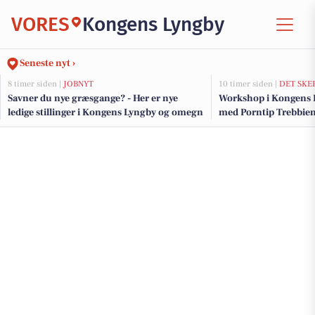
VORES
Kongens Lyngby
Seneste nyt ›
8 timer siden |
JOBNYT
10 timer siden |
DET SKE
Savner du nye græsgange? - Her er nye
Workshop i Kongens 
ledige stillinger i Kongens Lyngby og omegn
med Porntip Trebbie