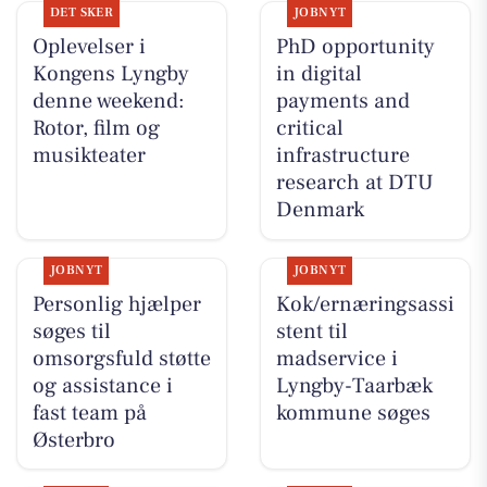
DET SKER
JOBNYT
Oplevelser i
PhD opportunity
Kongens Lyngby
in digital
denne weekend:
payments and
Rotor, film og
critical
musikteater
infrastructure
research at DTU
Denmark
JOBNYT
JOBNYT
Personlig hjælper
Kok/ernæringsassi
søges til
stent til
omsorgsfuld støtte
madservice i
og assistance i
Lyngby-Taarbæk
fast team på
kommune søges
Østerbro