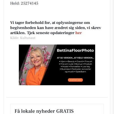
Hold: 25274145
Vi tager forbehold for, at oplysningerne om
begivenheden kan have ændret sig siden, vi skrev
artiklen. Tjek seneste opdateringer
her
Kilde: Kultunaut
Få lokale nyheder GRATIS