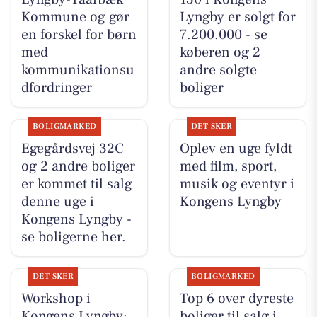
Kommune og gør
Lyngby er solgt for
en forskel for børn
7.200.000 - se
med
køberen og 2
kommunikationsu
andre solgte
dfordringer
boliger
BOLIGMARKED
DET SKER
Egegårdsvej 32C
Oplev en uge fyldt
og 2 andre boliger
med film, sport,
er kommet til salg
musik og eventyr i
denne uge i
Kongens Lyngby
Kongens Lyngby -
se boligerne her.
DET SKER
BOLIGMARKED
Workshop i
Top 6 over dyreste
Kongens Lyngby:
boliger til salg i