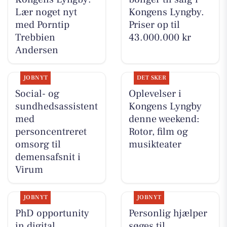
Lær noget nyt
Kongens Lyngby.
med Porntip
Priser op til
Trebbien
43.000.000 kr
Andersen
JOBNYT
DET SKER
Social- og
Oplevelser i
sundhedsassistent
Kongens Lyngby
med
denne weekend:
personcentreret
Rotor, film og
omsorg til
musikteater
demensafsnit i
Virum
JOBNYT
JOBNYT
PhD opportunity
Personlig hjælper
in digital
søges til