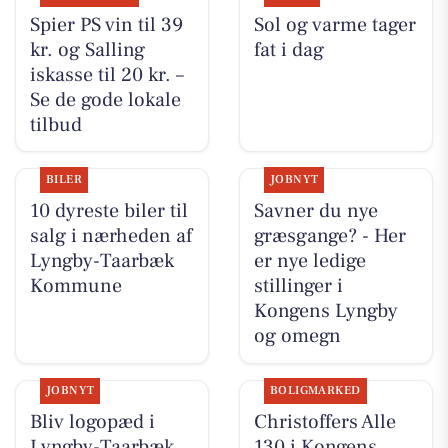
Spier PS vin til 39
Sol og varme tager
kr. og Salling
fat i dag
iskasse til 20 kr. –
Se de gode lokale
tilbud
BILER
JOBNYT
10 dyreste biler til
Savner du nye
salg i nærheden af
græsgange? - Her
Lyngby-Taarbæk
er nye ledige
Kommune
stillinger i
Kongens Lyngby
og omegn
JOBNYT
BOLIGMARKED
Bliv logopæd i
Christoffers Alle
Lyngby-Taarbæk
130 i Kongens