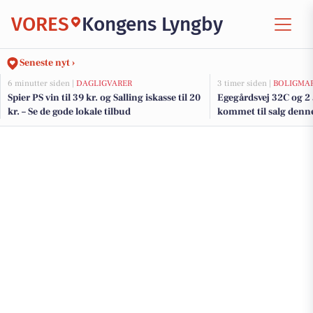
VORES
Kongens Lyngby
Seneste nyt ›
6 minutter siden |
DAGLIGVARER
3 timer siden |
BOLIGMA
Spier PS vin til 39 kr. og Salling iskasse til 20
Egegårdsvej 32C og 2 
kr. – Se de gode lokale tilbud
kommet til salg denn
Lyngby - se boligerne 