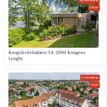
20.950.000 kr
2
174 m
Kongshvilebakken 54, 2800 Kongens
Lyngby
3.795.000 kr
2
74 m