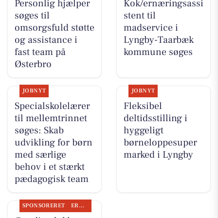
Personlig hjælper
Kok/ernæringsassi
søges til
stent til
omsorgsfuld støtte
madservice i
og assistance i
Lyngby-Taarbæk
fast team på
kommune søges
Østerbro
JOBNYT
JOBNYT
Specialskolelærer
Fleksibel
til mellemtrinnet
deltidsstilling i
søges: Skab
hyggeligt
udvikling for børn
børneloppesuper
med særlige
marked i Lyngby
behov i et stærkt
pædagogisk team
SPONSORERET
ERHVERV