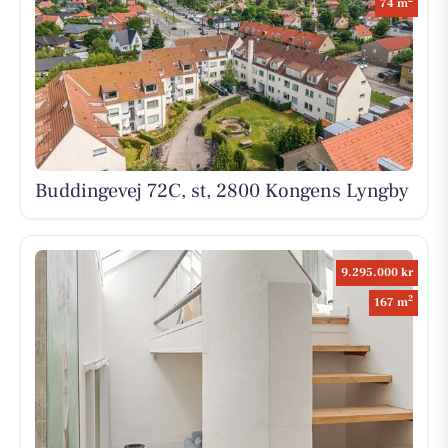
74 m
Buddingevej 72C, st, 2800 Kongens Lyngby
9.295.000 kr
2
167 m