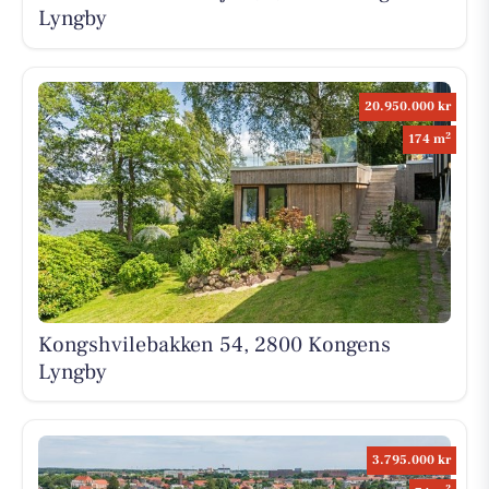
Lyngby
20.950.000 kr
2
174 m
Kongshvilebakken 54, 2800 Kongens
Lyngby
3.795.000 kr
2