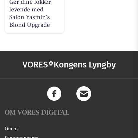
Gør dine lokker
levende med
Salon Yasmin's
Blond Upgrade
VORES
Kongens Lyngby
OM VORES DIGITAL
Om os