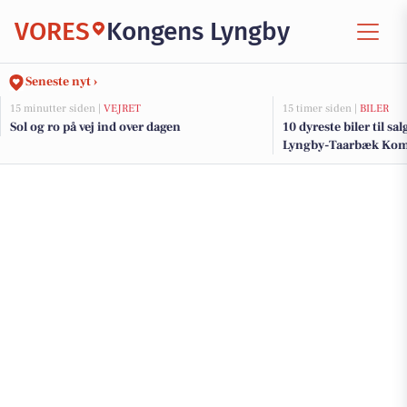
VORES
Kongens Lyngby
Seneste nyt ›
15 minutter siden |
VEJRET
15 timer siden |
BILER
Sol og ro på vej ind over dagen
10 dyreste biler til sa
Lyngby-Taarbæk K