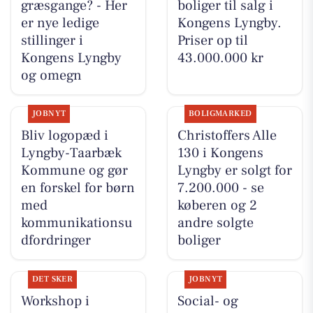
græsgange? - Her
boliger til salg i
er nye ledige
Kongens Lyngby.
stillinger i
Priser op til
Kongens Lyngby
43.000.000 kr
og omegn
JOBNYT
BOLIGMARKED
Bliv logopæd i
Christoffers Alle
Lyngby-Taarbæk
130 i Kongens
Kommune og gør
Lyngby er solgt for
en forskel for børn
7.200.000 - se
med
køberen og 2
kommunikationsu
andre solgte
dfordringer
boliger
DET SKER
JOBNYT
Workshop i
Social- og