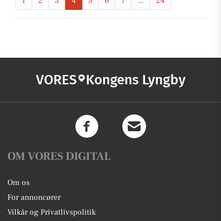
1
2
3
4
5
6
7
...
24
VORES
Kongens Lyngby
OM VORES DIGITAL
Om os
For annoncører
Vilkår og Privatlivspolitik