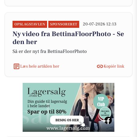
20-07-2026 12:13
OPSLAGSTAVLEN
SPONSORERET
Ny video fra BettinaFloorPhoto - Se
den her
Så er der nyt fra BettinaFloorPhoto
Læs hele artiklen her
Kopiér link