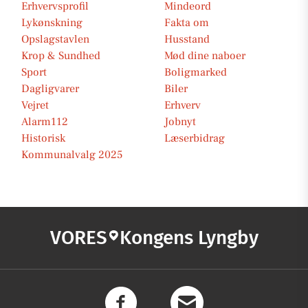
Erhvervsprofil
Mindeord
Lykønskning
Fakta om
Opslagstavlen
Husstand
Krop & Sundhed
Mød dine naboer
Sport
Boligmarked
Dagligvarer
Biler
Vejret
Erhverv
Alarm112
Jobnyt
Historisk
Læserbidrag
Kommunalvalg 2025
VORES
Kongens Lyngby