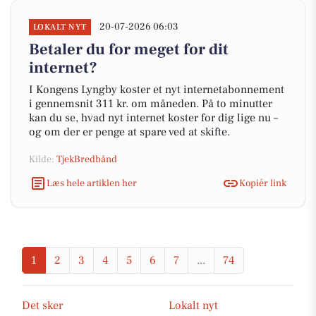
20-07-2026 06:03
LOKALT NYT
Betaler du for meget for dit
internet?
I Kongens Lyngby koster et nyt internetabonnement
i gennemsnit 311 kr. om måneden. På to minutter
kan du se, hvad nyt internet koster for dig lige nu –
og om der er penge at spare ved at skifte.
Kilde:
TjekBredbånd
Læs hele artiklen her
Kopiér link
1
2
3
4
5
6
7
...
74
Det sker
Lokalt nyt