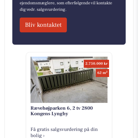
ejendomsmæglere, som efterfølgende vil kontakte
dig vedr. salgsvurdering.
Bliv kontaktet
2.750.000 kr
2
62 m
Rævehøjparken 6, 2 tv 2800
Kongens Lyngby
Få gratis salgsvurdering på din
bolig ›