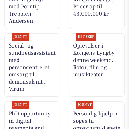
med Porntip
Priser op til
Trebbien
43.000.000 kr
Andersen
JOBNYT
DET SKER
Social- og
Oplevelser i
sundhedsassistent
Kongens Lyngby
med
denne weekend:
personcentreret
Rotor, film og
omsorg til
musikteater
demensafsnit i
Virum
JOBNYT
JOBNYT
PhD opportunity
Personlig hjælper
in digital
søges til
payments and
omsorgsfuld støtte