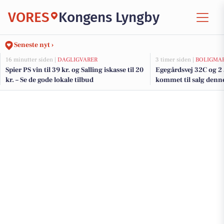
VORES
Kongens Lyngby
Seneste nyt ›
16 minutter siden |
DAGLIGVARER
3 timer siden |
BOLIGMA
Spier PS vin til 39 kr. og Salling iskasse til 20
Egegårdsvej 32C og 2 
kr. – Se de gode lokale tilbud
kommet til salg denn
Lyngby - se boligerne 