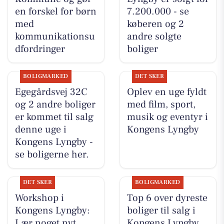
en forskel for børn
7.200.000 - se
med
køberen og 2
kommunikationsu
andre solgte
dfordringer
boliger
BOLIGMARKED
DET SKER
Egegårdsvej 32C
Oplev en uge fyldt
og 2 andre boliger
med film, sport,
er kommet til salg
musik og eventyr i
denne uge i
Kongens Lyngby
Kongens Lyngby -
se boligerne her.
DET SKER
BOLIGMARKED
Workshop i
Top 6 over dyreste
Kongens Lyngby:
boliger til salg i
Lær noget nyt
Kongens Lyngby.