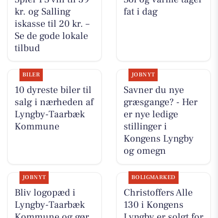
kr. og Salling
fat i dag
iskasse til 20 kr. –
Se de gode lokale
tilbud
BILER
JOBNYT
10 dyreste biler til
Savner du nye
salg i nærheden af
græsgange? - Her
Lyngby-Taarbæk
er nye ledige
Kommune
stillinger i
Kongens Lyngby
og omegn
JOBNYT
BOLIGMARKED
Bliv logopæd i
Christoffers Alle
Lyngby-Taarbæk
130 i Kongens
Kommune og gør
Lyngby er solgt for