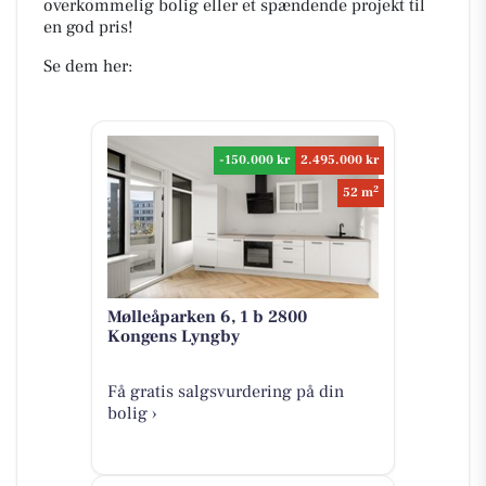
overkommelig bolig eller et spændende projekt til
en god pris!
Se dem her:
-150.000 kr
2.495.000 kr
2
52 m
Mølleåparken 6, 1 b 2800
Kongens Lyngby
Få gratis salgsvurdering på din
bolig ›