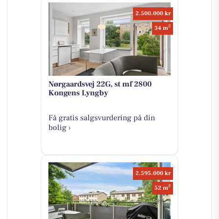
2.500.000 kr
2
34 m
Nørgaardsvej 22G, st mf 2800
Kongens Lyngby
Få gratis salgsvurdering på din
bolig ›
2.595.000 kr
2
52 m