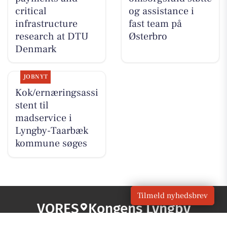
critical
og assistance i
infrastructure
fast team på
research at DTU
Østerbro
Denmark
JOBNYT
Kok/ernæringsassi
stent til
madservice i
Lyngby-Taarbæk
kommune søges
Tilmeld nyhedsbrev
VORES
Kongens Lyngby