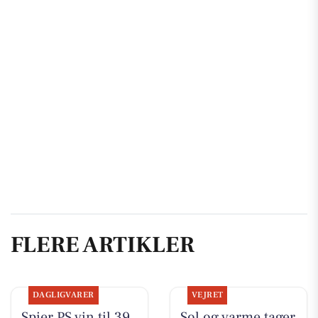
FLERE ARTIKLER
DAGLIGVARER
VEJRET
Spier PS vin til 39
Sol og varme tager