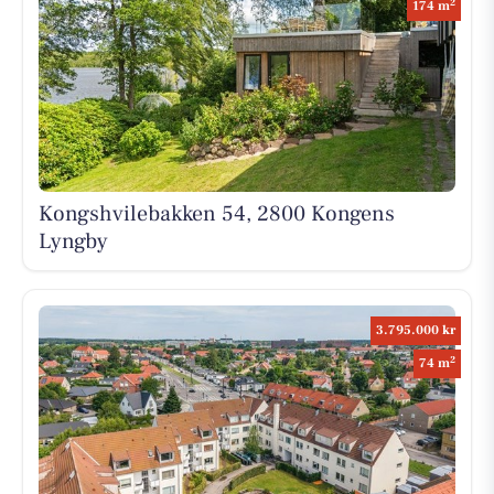
2
174 m
Kongshvilebakken 54, 2800 Kongens
Lyngby
3.795.000 kr
2
74 m