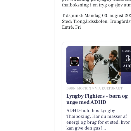
thaiboksning i en tryg og sjov atm
Tidspunkt: Mandag 03. august 202
Sted: Trongårdsskolen, Trongård
Entré: Fri
MAND
3
AUG
BØRN, MOTION // VIA KULTUNAUT
Lyngby Fighters - børn og
unge med ADHD
ADHD-hold hos Lyngby
Thaiboxing. Har du masser af
energi og brug for et sted, hvor
kan give den gas?...