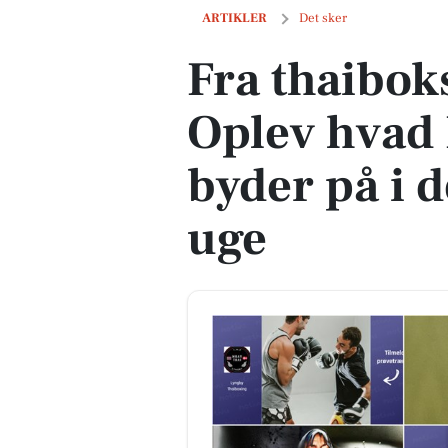
Fra thaiboksning til teater: Oplev hv
ARTIKLER
Det sker
Fra thaiboks
Oplev hvad
byder på i
uge