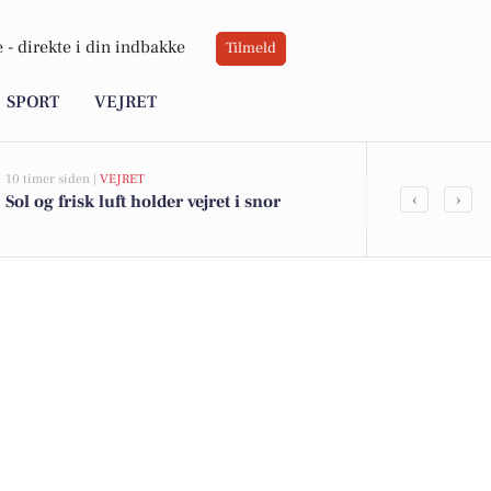
 -
direkte i din indbakke
Tilmeld
SPORT
VEJRET
10 timer siden |
VEJRET
05-08-2026 13:01
‹
›
Sol og frisk luft holder vejret i snor
Top 6 over dy
Kongens Lyng
kr