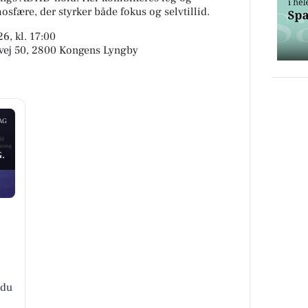
osfære, der styrker både fokus og selvtillid.
6, kl. 17:00
svej 50, 2800 Kongens Lyngby
AG
.
 du