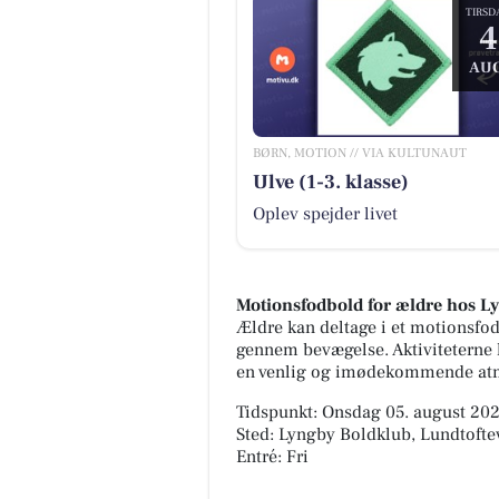
TIRSD
4
AUG
BØRN, MOTION // VIA KULTUNAUT
Ulve (1-3. klasse)
Oplev spejder livet
Motionsfodbold for ældre hos L
Ældre kan deltage i et motionsf
gennem bevægelse. Aktiviteterne k
en venlig og imødekommende at
Tidspunkt: Onsdag 05. august 2026
Sted: Lyngby Boldklub, Lundtoft
Entré: Fri