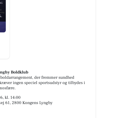
AG
.
yngby Boldklub
odboldarrangement, der fremmer sundhed
ræver ingen speciel sportsudstyr og tilbydes i
mosfære.
, kl. 14:00
evej 61, 2800 Kongens Lyngby