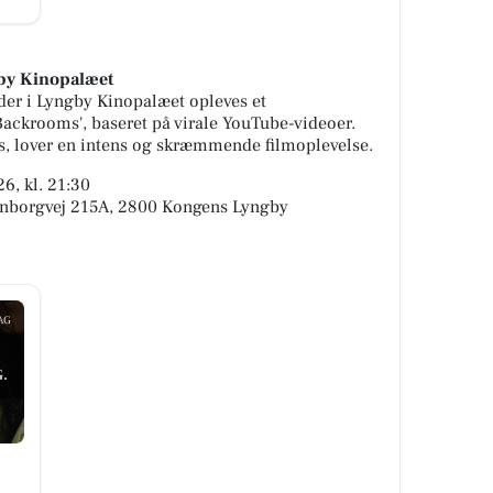
gby Kinopalæet
 der i Lyngby Kinopalæet opleves et
'Backrooms', baseret på virale YouTube-videoer.
ns, lover en intens og skræmmende filmoplevelse.
6, kl. 21:30
enborgvej 215A, 2800 Kongens Lyngby
AG
.