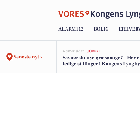
VORES
Kongens Lyn
ALARM112
BOLIG
ERHVER
4 timer siden |
JOBNYT
Seneste nyt ›
Savner du nye græsgange? - Her e
ledige stillinger i Kongens Lyngb
omegn