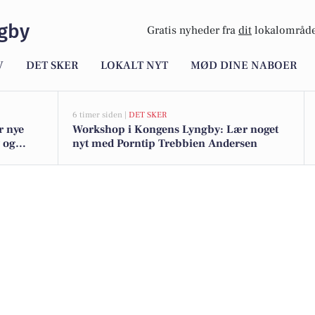
gby
Gratis nyheder fra
dit
lokalområde
V
DET SKER
LOKALT NYT
MØD DINE NABOER
6 timer siden |
DET SKER
r nye
Workshop i Kongens Lyngby: Lær noget
y og
nyt med Porntip Trebbien Andersen