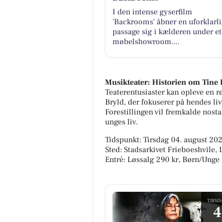
I den intense gyserfilm
'Backrooms' åbner en uforklarl
passage sig i kælderen under et
møbelshowroom....
Musikteater: Historien om Tine 
Teaterentusiaster kan opleve en r
Bryld, der fokuserer på hendes l
Forestillingen vil fremkalde nost
unges liv.
Tidspunkt: Tirsdag 04. august 202
Sted: Stadsarkivet Frieboeshvil
Entré: Løssalg 290 kr, Børn/Unge 
TIRSD
4