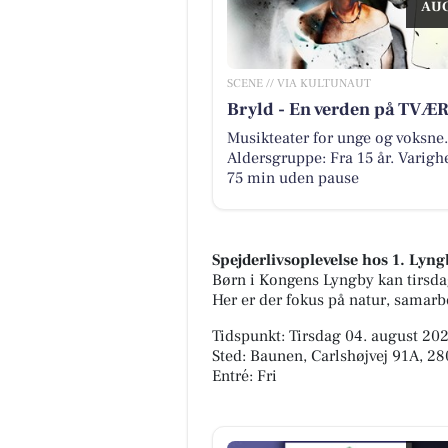
AUG
SCENE // VIA KULTUNAUT
Bryld - En verden på TVÆ
Musikteater for unge og voksne.
Aldersgruppe: Fra 15 år. Varigh
75 min uden pause
Spejderlivsoplevelse hos 1. Lyn
Børn i Kongens Lyngby kan tirsda
Her er der fokus på natur, samar
Tidspunkt: Tirsdag 04. august 202
Sted: Baunen, Carlshøjvej 91A, 
Entré: Fri