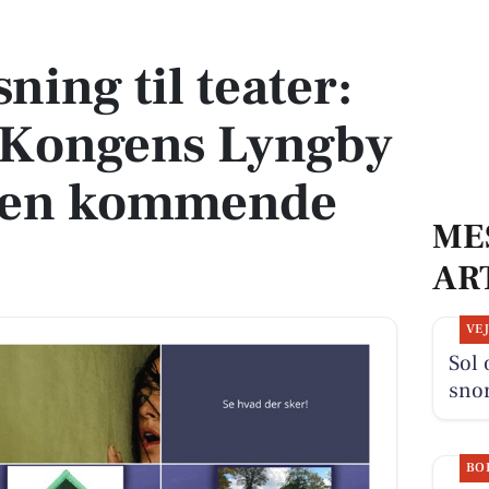
ad Kongens Lyngby byder på i den kommende uge
ning til teater:
 Kongens Lyngby
 den kommende
ME
AR
VE
Sol 
sno
BO