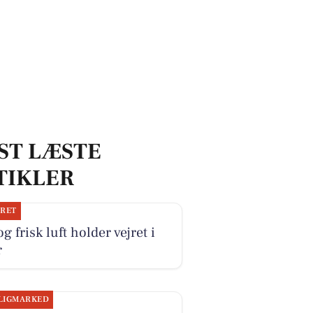
ST LÆSTE
TIKLER
JRET
og frisk luft holder vejret i
r
LIGMARKED