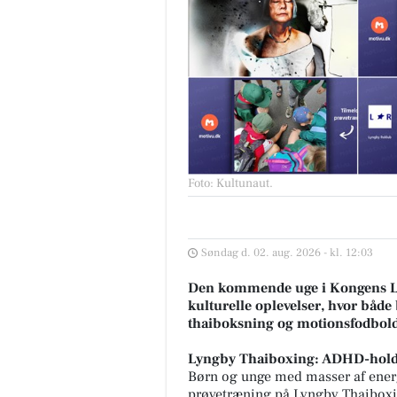
Foto: Kultunaut
.
Søndag d. 02. aug. 2026 - kl. 12:03
Den kommende uge i Kongens Ly
kulturelle oplevelser, hvor både 
thaiboksning og motionsfodbold ti
Lyngby Thaiboxing: ADHD-hold
Børn og unge med masser af ener
prøvetræning på Lyngby Thaibox