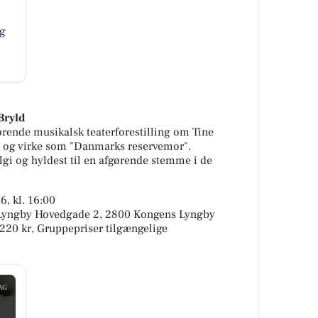
ig
Bryld
ørende musikalsk teaterforestilling om Tine
iv og virke som "Danmarks reservemor".
algi og hyldest til en afgørende stemme i de
6, kl. 16:00
e, Lyngby Hovedgade 2, 2800 Kongens Lyngby
220 kr, Gruppepriser tilgængelige
AG