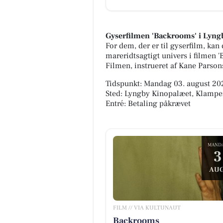
Gyserfilmen 'Backrooms' i Lyn
For dem, der er til gyserfilm, kan
mareridtsagtigt univers i filmen 
Filmen, instrueret af Kane Parso
Tidspunkt: Mandag 03. august 202
Sted: Lyngby Kinopalæet, Klamp
Entré: Betaling påkrævet
MAND
3
AUG
FILM // VIA KULTUNAUT
Backrooms