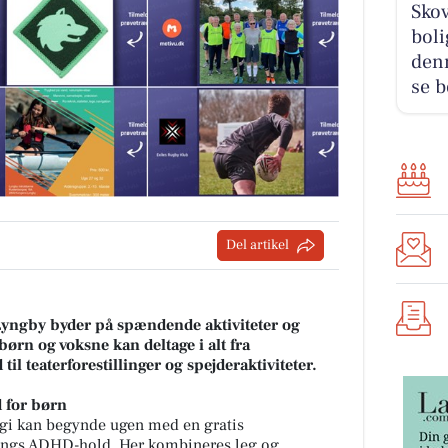
Sko
boli
den
se b
Del artikel
ngby byder på spændende aktiviteter og
børn og voksne kan deltage i alt fra
l teaterforestillinger og spejderaktiviteter.
 for børn
gi kan begynde ugen med en gratis
ings ADHD-hold. Her kombineres leg og