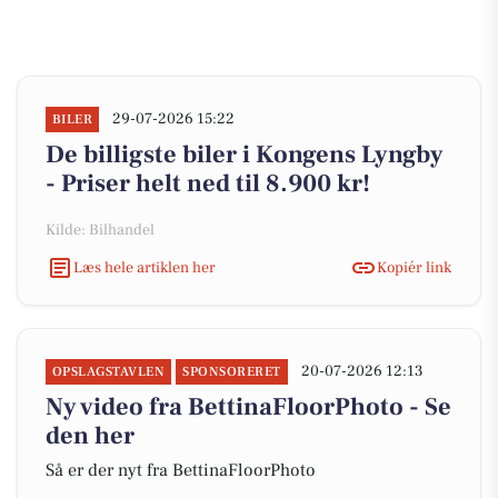
29-07-2026 15:22
BILER
De billigste biler i Kongens Lyngby
- Priser helt ned til 8.900 kr!
Kilde: Bilhandel
Læs hele artiklen her
Kopiér link
20-07-2026 12:13
OPSLAGSTAVLEN
SPONSORERET
Ny video fra BettinaFloorPhoto - Se
den her
Så er der nyt fra BettinaFloorPhoto