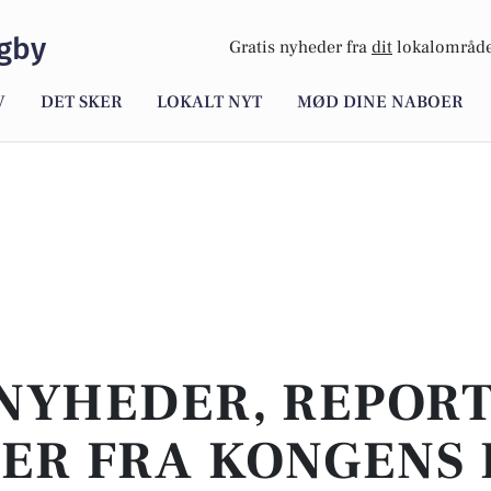
gby
Gratis nyheder fra
dit
lokalområde
V
DET SKER
LOKALT NYT
MØD DINE NABOER
NYHEDER, REPOR
ER FRA KONGENS