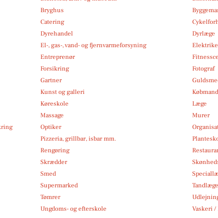
Bryghus
Byggemar
Catering
Cykelfor
Dyrehandel
Dyrlæge
El-, gas-, vand- og fjernvarmeforsyning
Elektrike
Entreprenør
Fitnessc
Forsikring
Fotograf
Gartner
Guldsmed
Kunst og galleri
Købmand
Køreskole
Læge
Massage
Murer
kring
Optiker
Organisa
Pizzeria, grillbar, isbar mm.
Plantesk
Rengøring
Restauran
Skrædder
Skønheds
Smed
Speciall
Supermarked
Tandlæg
Tømrer
Udlejnin
Ungdoms- og efterskole
Vaskeri /