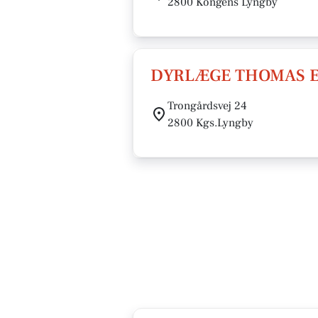
2800 Kongens Lyngby
DYRLÆGE THOMAS E
Trongårdsvej 24
2800 Kgs.Lyngby