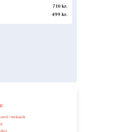
710 kr.
499 kr.
ng
.
sted / mekanik
nd
ndler