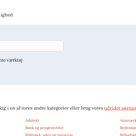
jlighed
nte værktøj
kig i en af vores andre kategorier eller brug vores
udvidet søgni
Arkitekt
Autoværk
Bank og pengeinstitut
Bedema
Bibliotek, arkiv og museum
Bilforha