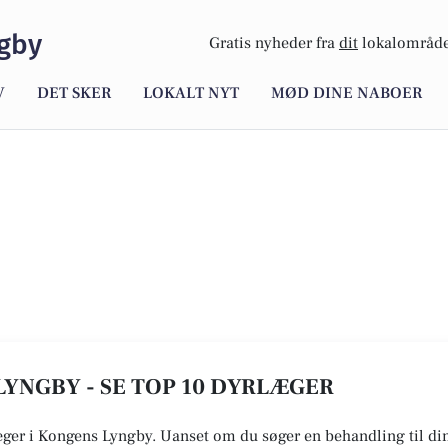
gby
Gratis nyheder fra
dit
lokalområde
V
DET SKER
LOKALT NYT
MØD DINE NABOER
YNGBY - SE TOP 10 DYRLÆGER
æger i Kongens Lyngby. Uanset om du søger en behandling til din 