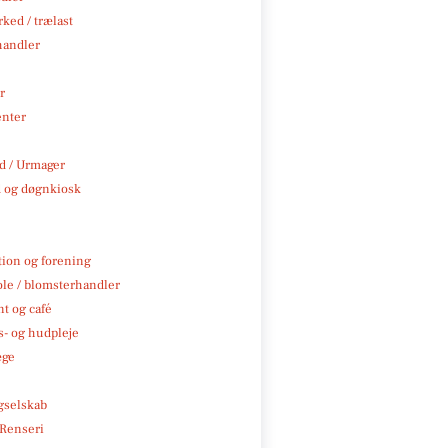
ked / trælast
handler
r
enter
 / Urmager
 og døgnkiosk
tion og forening
ole / blomsterhandler
t og café
- og hudpleje
æge
e
gselskab
 Renseri