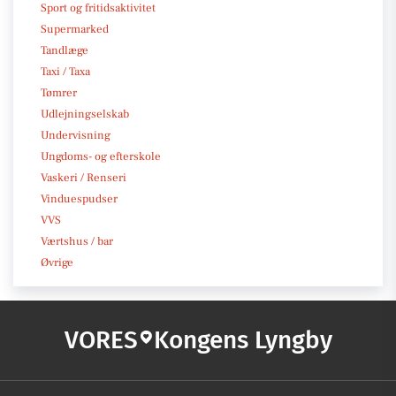
Sport og fritidsaktivitet
Supermarked
Tandlæge
Taxi / Taxa
Tømrer
Udlejningselskab
Undervisning
Ungdoms- og efterskole
Vaskeri / Renseri
Vinduespudser
VVS
Værtshus / bar
Øvrige
VORES
Kongens Lyngby