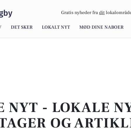
gby
Gratis nyheder fra
dit
lokalområde
V
DET SKER
LOKALT NYT
MØD DINE NABOER
E NYT - LOKALE N
TAGER OG ARTIKL