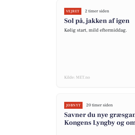
2 timer siden
VEJRET
Sol på, jakken af igen
Kølig start, mild eftermiddag.
Kilde: MET.no
20 timer siden
JOBNYT
Savner du nye græsgange
Kongens Lyngby og o