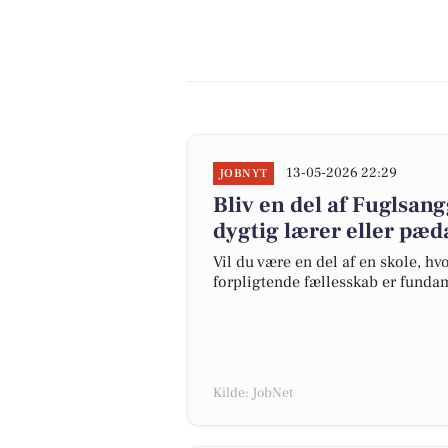
13-05-2026 22:29
JOBNYT
Bliv en del af Fuglsa
dygtig lærer eller pæ
Vil du være en del af en skole, h
forpligtende fællesskab er fundam
Kilde: JobNet