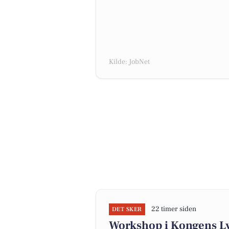
Kilde: JobNet
22 timer siden
DET SKER
Workshop i Kongens Ly