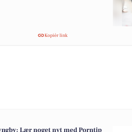
Kopiér link
ngby: Lær noget nyt med Porntip