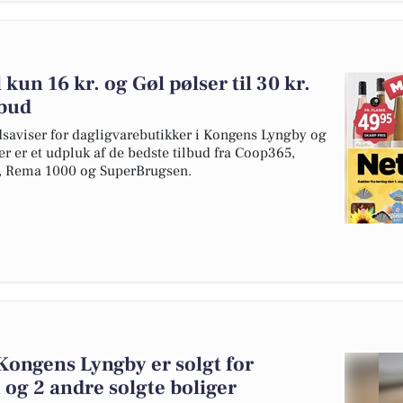
 kun 16 kr. og Gøl pølser til 30 kr.
lbud
dsaviser for dagligvarebutikker i Kongens Lyngby og
er er et udpluk af de bedste tilbud fra Coop365,
o, Rema 1000 og SuperBrugsen.
 Kongens Lyngby er solgt for
 og 2 andre solgte boliger