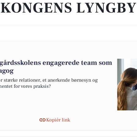
KONGENS LYNGBY
nggårdsskolens engagerede team som
dagog
vor stærke relationer, et anerkende børnesyn og
entet for vores praksis?
Kopiér link