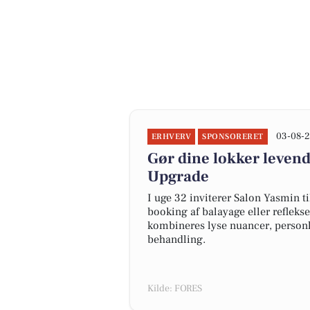
03-08-2
ERHVERV
SPONSORERET
Gør dine lokker leven
Upgrade
I uge 32 inviterer Salon Yasmin t
booking af balayage eller reflekse
kombineres lyse nuancer, personl
behandling.
Kilde: FORES