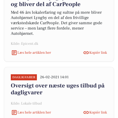
og bliver del af CarPeople
Med 46 års lokalerfaring og sultne på mere bliver
Autohjørnet Lyngby en del af den frivillige
værkstedskæde CarPeople. Det giver samme gode
service – men langt flere fordele, mener
Autohjørnet.
Kilde: Epicent.dk
Læs hele artiklen her
Kopiér link
26-02-2021 14:01
DAGLIGVARER
Oversigt over næste uges tilbud på
dagligvarer
Kilde: Lokale tilbud
Læs hele artiklen her
Kopiér link