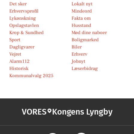
Det sker
Lokalt nyt
Erhvervsprofil
Mindeord
Lykønskning
Fakta om
Opslagstavlen
Husstand
Krop & Sundhed
Mød dine naboer
Sport
Boligmarked
Dagligvarer
Biler
Vejret
Erhverv
Alarm112
Jobnyt
Historisk
Læserbidrag
Kommunalvalg 2025
VORES
Kongens Lyngby