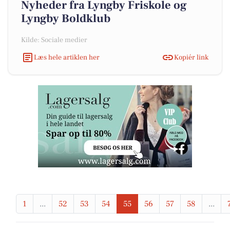
Nyheder fra Lyngby Friskole og
Lyngby Boldklub
Kilde: Sociale medier
Læs hele artiklen her
Kopiér link
1
...
52
53
54
55
56
57
58
...