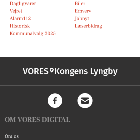
Dagligvarer
Biler
Vejret
Erhverv
Alarm112
Jobnyt
Historisk
Læserbidrag
Kommunalvalg 2025
VORES
Kongens Lyngby
OM VORES DIGITAL
Om os