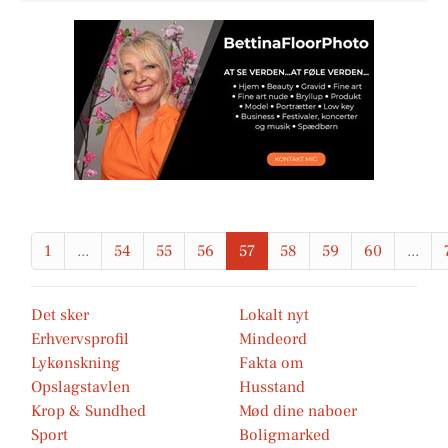
1
...
54
55
56
57
58
59
60
...
Det sker
Lokalt nyt
Erhvervsprofil
Mindeord
Lykønskning
Fakta om
Opslagstavlen
Husstand
Krop & Sundhed
Mød dine naboer
Sport
Boligmarked